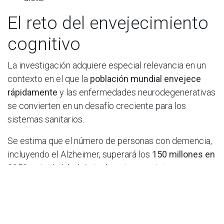
El reto del envejecimiento
cognitivo
La investigación adquiere especial relevancia en un
contexto en el que la
población mundial envejece
rápidamente
y las enfermedades neurodegenerativas
se convierten en un desafío creciente para los
sistemas sanitarios.
Se estima que el número de personas con demencia,
incluyendo el Alzheimer, superará los
150 millones en
2050
a nivel global. Actualmente no existen
tratamientos curativos para estas patologías, y los
fármacos disponibles solo logran ralentizar su
progresión de manera leve y temporal.