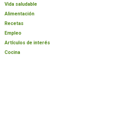
Vida saludable
Alimentación
Recetas
Empleo
Artículos de interés
Cocina
Nuestros productores
Agricultura
Ecología
Entrevista
Mundo BIO
TODOS NUESTROS POST