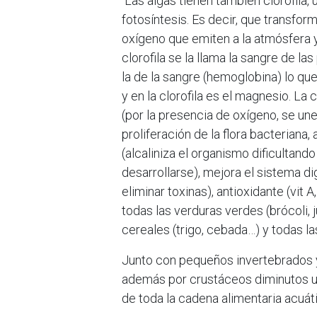
Las algas tienen también clorofila,
fotosíntesis. Es decir, que transfor
oxígeno que emiten a la atmósfera y
clorofila se la llama la sangre de l
la de la sangre (hemoglobina) lo qu
y en la clorofila es el magnesio. La 
(por la presencia de oxígeno, se un
proliferación de la flora bacteriana,
(alcaliniza el organismo dificultan
desarrollarse), mejora el sistema dig
eliminar toxinas), antioxidante (vit A
todas las verduras verdes (brócoli,
cereales (trigo, cebada…) y todas la
Junto con pequeños invertebrados y
además por crustáceos diminutos u
de toda la cadena alimentaria acuát