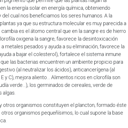
 un pigmento que permite que las plantas hagan la
men la energía solar en energía química, obteniendo
 del cual nos beneficiamos los seres humanos. A la
as plantas ya que su estructura molecular es muy parecida a
e cambia es el átomo central que en la sangre es de hierro
clorofila oxigena la sangre, favorece la desintoxicación
e a metales pesados y ayuda a su eliminación, favorece la
 ayuda a bajar el colesterol), fortalece el sistema inmune
do que las bacterias encuentren un ambiente propicio para
estivo (al neutralizar los ácidos), anticancerígena (al
, E y C), mejora aliento… Alimentos ricos en clorofila son
 judía verde…), los germinados de cereales, verde de
s algas.
 otros organismos constituyen el plancton, formado éste
 otros organismos pequeñísimos, lo cual supone la base
ica.