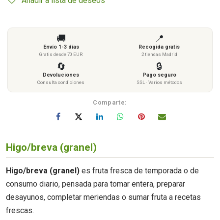
Añadir a lista de deseos
🚚
📍
Envío 1-3 días
Recogida gratis
Gratis desde 70 EUR
2 tiendas Madrid
🔄
🔒
Devoluciones
Pago seguro
Consulta condiciones
SSL · Varios métodos
Comparte:
Higo/breva (granel)
Higo/breva (granel)
es fruta fresca de temporada o de
consumo diario, pensada para tomar entera, preparar
desayunos, completar meriendas o sumar fruta a recetas
frescas.