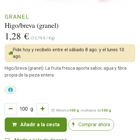
GRANEL
Higo/breva (granel)
1,28
€
(
12,79
€
/
Kg
)
Pide hoy y recíbelo entre el sábado 8 ago. y el lunes 10
ago.
Higo/breva (granel): La fruta fresca aporta sabor, agua y fibra
propia de la pieza entera.
g
📦 Mínimo
100 g
· múltiplos de
100 g
Añadir a la cesta
Comprar ahora