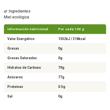
🌿 Ingredientes
Miel ecológica.
Información nutricional
Por cada 100 g
Valor Energético
1352kJ / 318kcal
Grasas
0g
Grasas Saturadas
0g
Hidratos de Carbono
79g
Azúcares
77g
Proteínas
0.5g
Sal
0g