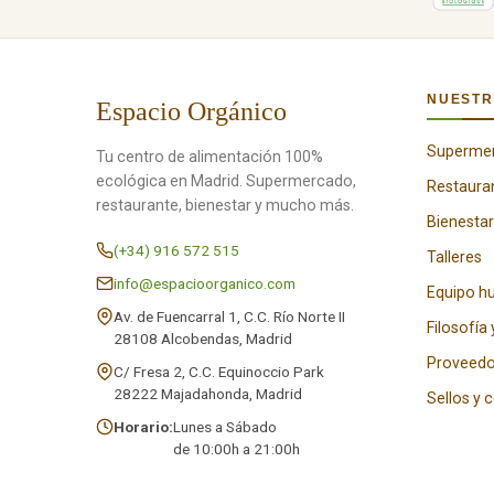
NUESTR
Espacio Orgánico
Superme
Tu centro de alimentación 100%
ecológica en Madrid. Supermercado,
Restaura
restaurante, bienestar y mucho más.
Bienestar
(+34) 916 572 515
Talleres
info@espacioorganico.com
Equipo 
Av. de Fuencarral 1, C.C. Río Norte II
Filosofía 
28108 Alcobendas, Madrid
Proveedo
C/ Fresa 2, C.C. Equinoccio Park
28222 Majadahonda, Madrid
Sellos y 
Horario:
Lunes a Sábado
de 10:00h a 21:00h