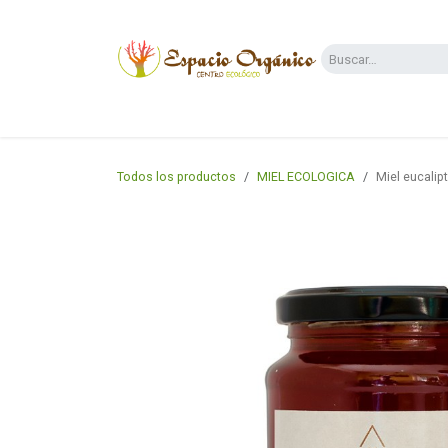
Ir al contenido
Categorías
Supermercado
Dietas y 
Todos los productos
MIEL ECOLOGICA
Miel eucalip