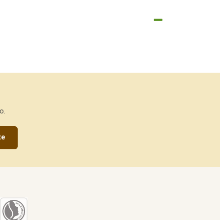
o.
te