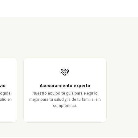
💚
vío
Asesoramiento experto
cogida
Nuestro equipo te guía para elegir lo
ilio en
mejor para tu salud y la de tu familia, sin
compromiso.