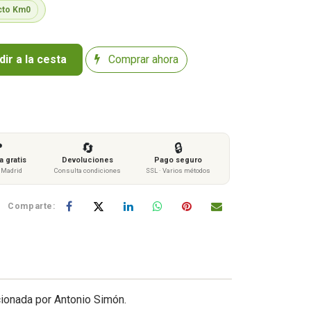
cto Km0
ir a la cesta
Comprar ahora

🔄
🔒
 gratis
Devoluciones
Pago seguro
s Madrid
Consulta condiciones
SSL · Varios métodos
Comparte:
cionada por Antonio Simón.