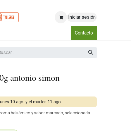
Iniciar sesión
o
Nosotros
Blog
Eventos
Club
Contacto
00g antonio simon
 lunes 10 ago. y el martes 11 ago.
 aroma balsámico y sabor marcado, seleccionada