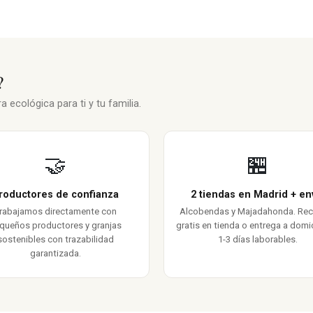
?
 ecológica para ti y tu familia.
🤝
🏪
roductores de confianza
2 tiendas en Madrid + en
rabajamos directamente con
Alcobendas y Majadahonda. Re
queños productores y granjas
gratis en tienda o entrega a domic
sostenibles con trazabilidad
1-3 días laborables.
garantizada.