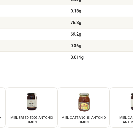
0.18g
76.8g
69.2g
0.36g
0.014g
O
MIEL BREZO 500G ANTONIO
MIEL CASTAÑO 1K ANTONIO
MIEL CA
SIMON
SIMON
ANTON