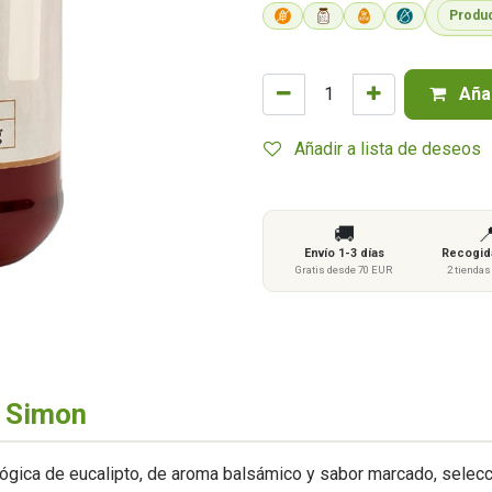
Produ
Añad
Añadir a lista de deseos
🚚

Envío 1-3 días
Recogida
Gratis desde 70 EUR
2 tienda
o Simon
lógica de eucalipto, de aroma balsámico y sabor marcado, selec