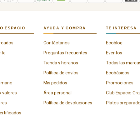
O ESPACIO
AYUDA Y COMPRA
TE INTERESA
rcados
Contáctanos
Ecoblog
nte
Preguntas frecuentes
Eventos
Tienda y horarios
Todas las marca
Política de envíos
Ecobásicos
humano
Mis pedidos
Promociones
y valores
Área personal
Club Espacio Or
res
Política de devoluciones
Platos preparad
certificados