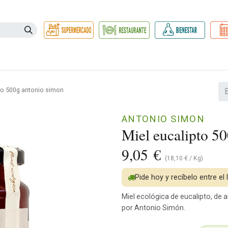
Necesidades
Herbolario
Belleza e Higiene
Hogar Ec
to 500g antonio simon
ANTONIO SIMON
Miel eucalipto 5
9,05
€
(
18,10
€
/
Kg
)
Pide hoy y recíbelo entre el
Miel ecológica de eucalipto, de
por Antonio Simón.