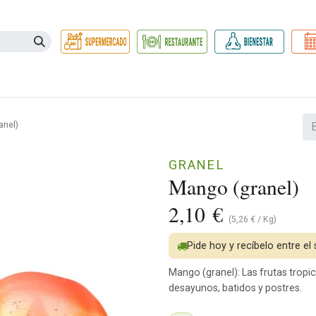
Necesidades
Herbolario
Belleza e Higiene
Hogar Ec
anel)
GRANEL
Mango (granel)
2,10
€
(
5,26
€
/
Kg
)
Pide hoy y recíbelo entre el
Mango (granel): Las frutas tropi
desayunos, batidos y postres.