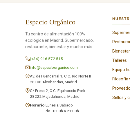
NUESTR
Espacio Orgánico
Superme
Tu centro de alimentación 100%
ecológica en Madrid. Supermercado,
Restaura
restaurante, bienestar y mucho más.
Bienestar
(+34) 916 572 515
Talleres
info@espacioorganico.com
Equipo 
Av. de Fuencarral 1, C.C. Río Norte II
Filosofía 
28108 Alcobendas, Madrid
Proveedo
C/ Fresa 2, C.C. Equinoccio Park
28222 Majadahonda, Madrid
Sellos y 
Horario:
Lunes a Sábado
de 10:00h a 21:00h