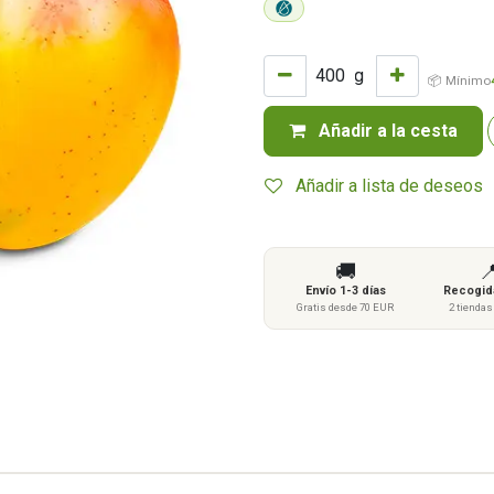
g
📦 Mínimo
Añadir a la cesta
Añadir a lista de deseos
🚚

Envío 1-3 días
Recogida
Gratis desde 70 EUR
2 tienda