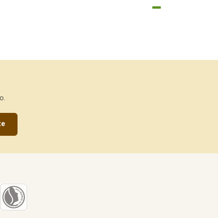
o.
te