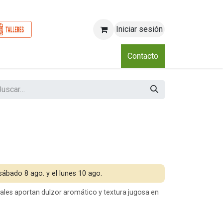
Iniciar sesión
o
Nosotros
Blog
Eventos
Club
Contacto
 sábado 8 ago. y el lunes 10 ago.
cales aportan dulzor aromático y textura jugosa en