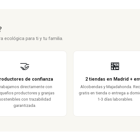
?
 ecológica para ti y tu familia.
🤝
🏪
roductores de confianza
2 tiendas en Madrid + en
rabajamos directamente con
Alcobendas y Majadahonda. Re
queños productores y granjas
gratis en tienda o entrega a domic
sostenibles con trazabilidad
1-3 días laborables.
garantizada.