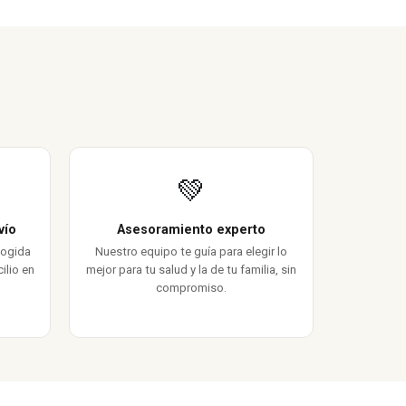
💚
vío
Asesoramiento experto
cogida
Nuestro equipo te guía para elegir lo
ilio en
mejor para tu salud y la de tu familia, sin
compromiso.