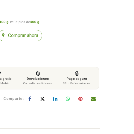
400 g
· múltiplos de
400 g
Comprar ahora

🔄
🔒
 gratis
Devoluciones
Pago seguro
s Madrid
Consulta condiciones
SSL · Varios métodos
Comparte: