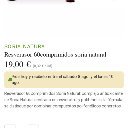
SORIA NATURAL
Resverasor 60comprimidos soria natural
19,00
€
(
0,32
€
/
Ud
)
Pide hoy y recíbelo entre el sábado 8 ago. y el lunes 10
ago.
Resverasor 60Comprimidos Soria Natural: complejo antioxidante
de Soria Natural centrado en resveratrol y polifenoles; la fórmula
se distingue por combinar compuestos polifenólicos concretos.