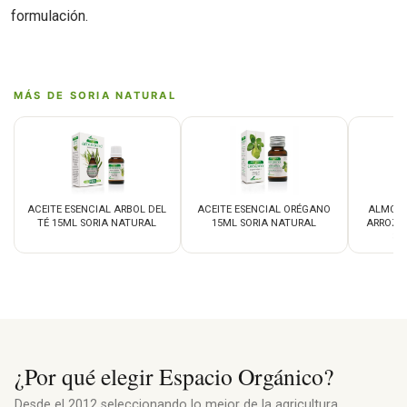
formulación.
MÁS DE SORIA NATURAL
ACEITE ESENCIAL ARBOL DEL
ACEITE ESENCIAL ORÉGANO
ALMOHA
TÉ 15ML SORIA NATURAL
15ML SORIA NATURAL
ARROZ 
37
¿Por qué elegir Espacio Orgánico?
Desde el 2012 seleccionando lo mejor de la agricultura