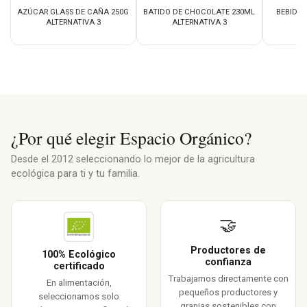
AZÚCAR GLASS DE CAÑA 250G
BATIDO DE CHOCOLATE 230ML
BEBIDA 
ALTERNATIVA 3
ALTERNATIVA 3
AL
¿Por qué elegir Espacio Orgánico?
Desde el 2012 seleccionando lo mejor de la agricultura
ecológica para ti y tu familia.
🤝
Productores de
100% Ecológico
confianza
certificado
Trabajamos directamente con
En alimentación,
pequeños productores y
seleccionamos solo
granjas sostenibles con