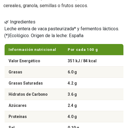
cereales, granola, semillas o frutos secos.
🌿 Ingredientes
Leche entera de vaca pasteurizada* y fermentos lácticos.
(*)Ecológico. Origen de la leche: España
Información nutricional
Por cada 100 g
Valor Energético
351 kJ / 84 kcal
Grasas
6.0 g
Grasas Saturadas
4.2 g
Hidratos de Carbono
3.6 g
Azúcares
2.4 g
Proteínas
4.0 g
Sal
0.10 g