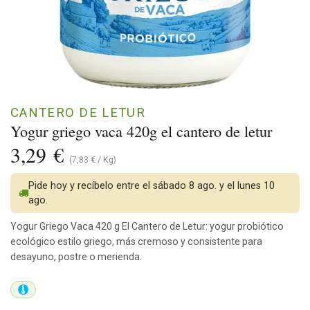
CANTERO DE LETUR
Yogur griego vaca 420g el cantero de letur
3,29
€
(
7,83
€
/
Kg
)
Pide hoy y recíbelo entre el sábado 8 ago. y el lunes 10
ago.
Yogur Griego Vaca 420 g El Cantero de Letur: yogur probiótico
ecológico estilo griego, más cremoso y consistente para
desayuno, postre o merienda.