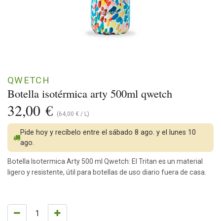
QWETCH
Botella isotérmica arty 500ml qwetch
32,00
€
(
64,00
€
/
L
)
Pide hoy y recíbelo entre el sábado 8 ago. y el lunes 10
ago.
Botella Isotermica Arty 500 ml Qwetch: El Tritan es un material
ligero y resistente, útil para botellas de uso diario fuera de casa.