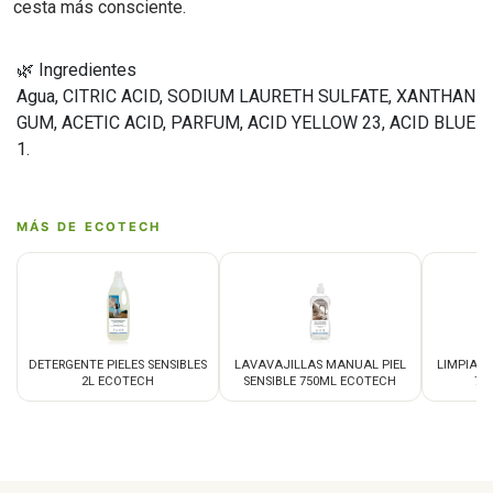
cesta más consciente.
🌿 Ingredientes
Agua, CITRIC ACID, SODIUM LAURETH SULFATE, XANTHAN
GUM, ACETIC ACID, PARFUM, ACID YELLOW 23, ACID BLUE
1.
MÁS DE ECOTECH
DETERGENTE PIELES SENSIBLES
LAVAVAJILLAS MANUAL PIEL
LIMPIACR
2L ECOTECH
SENSIBLE 750ML ECOTECH
75