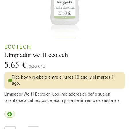
ECOTECH
Limpiador wc 1l ecotech
5,65
€
(
5,65
€
/
L
)
Pide hoy y recíbelo entre el lunes 10 ago. y el martes 11
ago.
Limpiador Wc 1 l Ecotech: Los limpiadores de baño suelen
orientarse a cal, restos de jabón y mantenimiento de sanitarios.