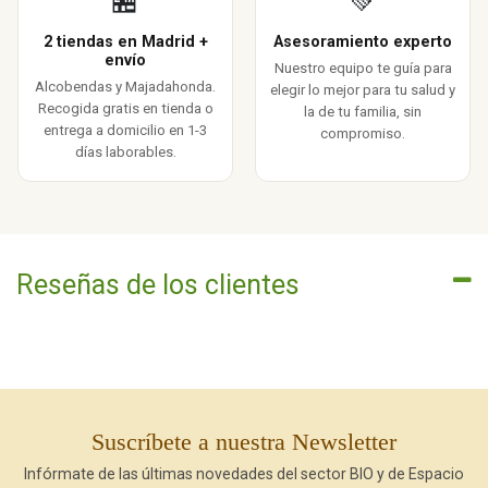
🏪
💚
2 tiendas en Madrid +
Asesoramiento experto
envío
Nuestro equipo te guía para
Alcobendas y Majadahonda.
elegir lo mejor para tu salud y
Recogida gratis en tienda o
la de tu familia, sin
entrega a domicilio en 1-3
compromiso.
días laborables.
Reseñas de los clientes
Suscríbete a nuestra Newsletter
Infórmate de las últimas novedades del sector BIO y de Espacio