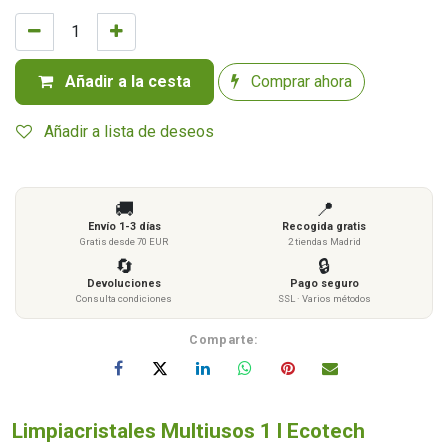
Añadir a la cesta
Comprar ahora
Añadir a lista de deseos
🚚
📍
Envío 1-3 días
Recogida gratis
Gratis desde 70 EUR
2 tiendas Madrid
🔄
🔒
Devoluciones
Pago seguro
Consulta condiciones
SSL · Varios métodos
Comparte:
Limpiacristales Multiusos 1 l Ecotech