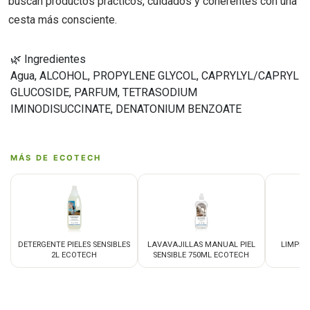
buscan productos prácticos, cuidados y coherentes con una
cesta más consciente.
🌿 Ingredientes
Agua, ALCOHOL, PROPYLENE GLYCOL, CAPRYLYL/CAPRYL
GLUCOSIDE, PARFUM, TETRASODIUM
IMINODISUCCINATE, DENATONIUM BENZOATE
MÁS DE ECOTECH
DETERGENTE PIELES SENSIBLES
LAVAVAJILLAS MANUAL PIEL
LIMPIA
2L ECOTECH
SENSIBLE 750ML ECOTECH