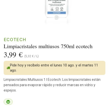
ECOTECH
Limpiacristales multiusos 750ml ecotech
3,99
€
(
5,32
€
/
L
)
Pide hoy y recíbelo entre el lunes 10 ago. y el martes 11
ago.
Limpiacristales Multiusos 1 l Ecotech: Los limpiacristales están
pensados para evaporar rápido y reducir marcas en vidrio y
espejos.