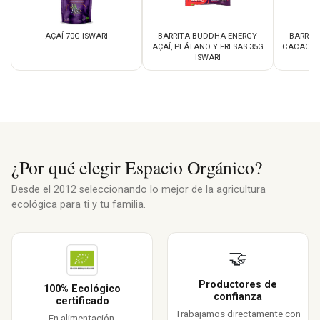
AÇAÍ 70G ISWARI
BARRITA BUDDHA ENERGY
BARRIT
AÇAÍ, PLÁTANO Y FRESAS 35G
CACAO G
ISWARI
¿Por qué elegir Espacio Orgánico?
Desde el 2012 seleccionando lo mejor de la agricultura
ecológica para ti y tu familia.
🤝
Productores de
100% Ecológico
confianza
certificado
Trabajamos directamente con
En alimentación,