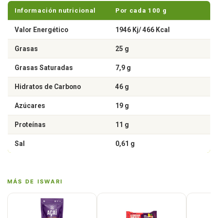
Información nutricional
Por cada 100 g
Valor Energético
1946 Kj/ 466 Kcal
Grasas
25 g
Grasas Saturadas
7,9 g
Hidratos de Carbono
46 g
Azúcares
19 g
Proteínas
11 g
Sal
0,61 g
MÁS DE ISWARI