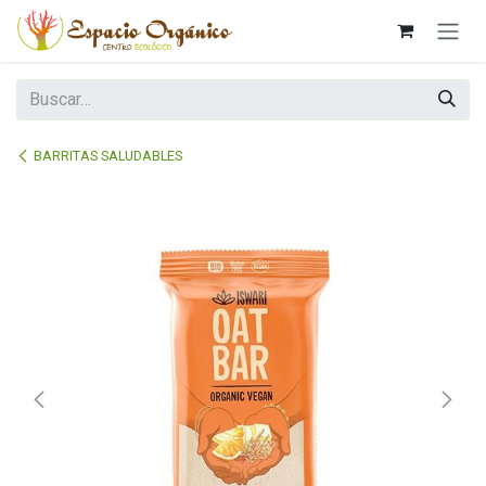
Ir al contenido
BARRITAS SALUDABLES