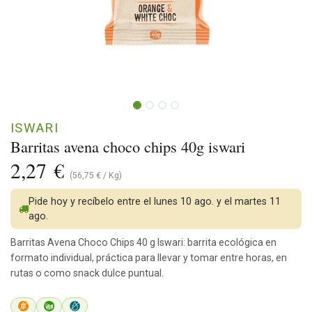
ISWARI
Barritas avena choco chips 40g iswari
2,27
€
(
56,75
€
/
Kg
)
Pide hoy y recíbelo entre el lunes 10 ago. y el martes 11
ago.
Barritas Avena Choco Chips 40 g Iswari: barrita ecológica en
formato individual, práctica para llevar y tomar entre horas, en
rutas o como snack dulce puntual.