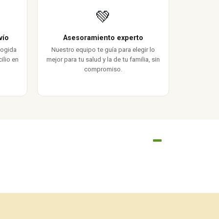
💚
vío
Asesoramiento experto
cogida
Nuestro equipo te guía para elegir lo
ilio en
mejor para tu salud y la de tu familia, sin
compromiso.