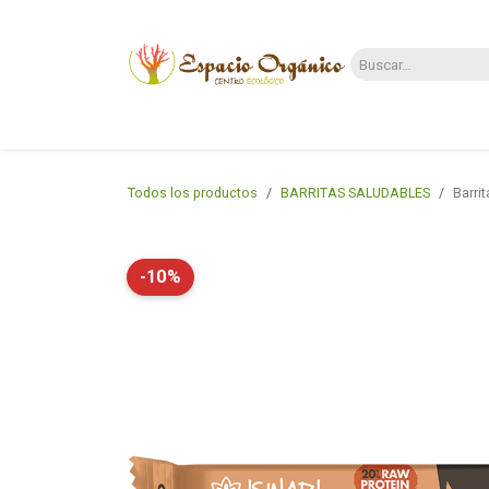
Ir al contenido
Categorías
Supermercado
Dietas y 
Todos los productos
BARRITAS SALUDABLES
Barri
-10%