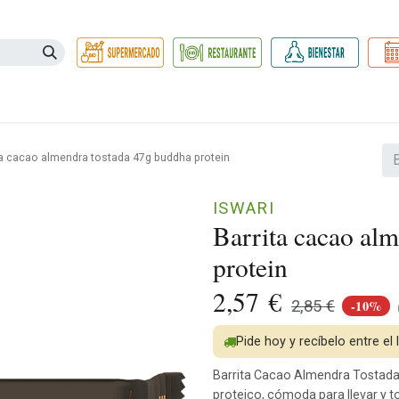
Necesidades
Herbolario
Belleza e Higiene
Hogar Ec
ta cacao almendra tostada 47g buddha protein
ISWARI
Barrita cacao al
protein
2,57
€
-10%
2,85
€
Pide hoy y recíbelo entre el
Barrita Cacao Almendra Tostada 4
proteico, cómoda para llevar y 