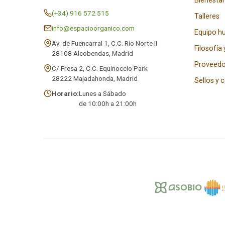
Bienestar
(+34) 916 572 515
Talleres
info@espacioorganico.com
Equipo 
Av. de Fuencarral 1, C.C. Río Norte II
Filosofía 
28108 Alcobendas, Madrid
Proveedo
C/ Fresa 2, C.C. Equinoccio Park
28222 Majadahonda, Madrid
Sellos y 
Horario:
Lunes a Sábado
de 10:00h a 21:00h