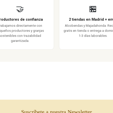
🤝
🏪
roductores de confianza
2 tiendas en Madrid + en
rabajamos directamente con
Alcobendas y Majadahonda. Re
queños productores y granjas
gratis en tienda o entrega a domic
sostenibles con trazabilidad
1-3 días laborables.
garantizada.
Suscríbete a nuestra Newsletter