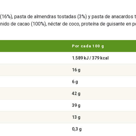
 (16%), pasta de almendras tostadas (3%) y pasta de anacardos t
ido de cacao (100%), néctar de coco, proteína de guisante en pol
Por cada 100 g
1.589 kJ / 379 kcal
16 g
6 g
42 g
39 g
13 g
0,3 g