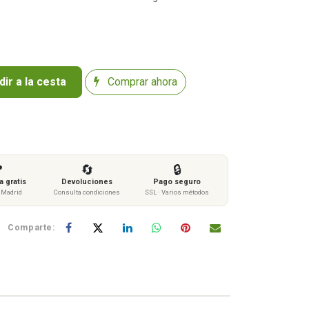
ir a la cesta
Comprar ahora

🔄
🔒
 gratis
Devoluciones
Pago seguro
s Madrid
Consulta condiciones
SSL · Varios métodos
Comparte: