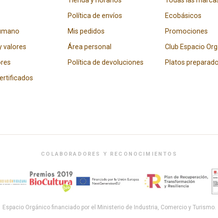
Tienda y horarios
Todas las marca
Política de envíos
Ecobásicos
humano
Mis pedidos
Promociones
y valores
Área personal
Club Espacio Or
res
Política de devoluciones
Platos preparad
certificados
COLABORADORES Y RECONOCIMIENTOS
Espacio Orgánico financiado por el Ministerio de Industria, Comercio y Turismo.