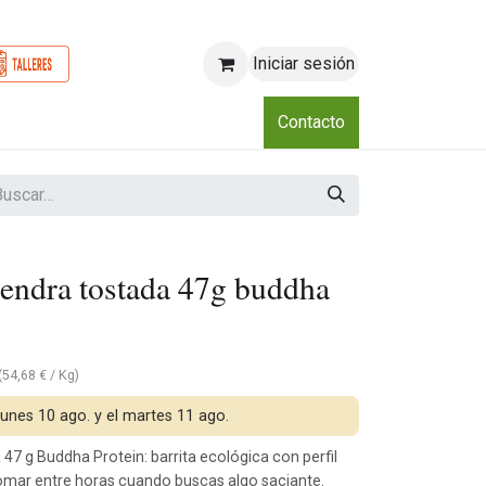
Iniciar sesión
o
Nosotros
Blog
Eventos
Club
Contacto
mendra tostada 47g buddha
(
54,68
€
/
Kg
)
 lunes 10 ago. y el martes 11 ago.
7 g Buddha Protein: barrita ecológica con perfil
tomar entre horas cuando buscas algo saciante.