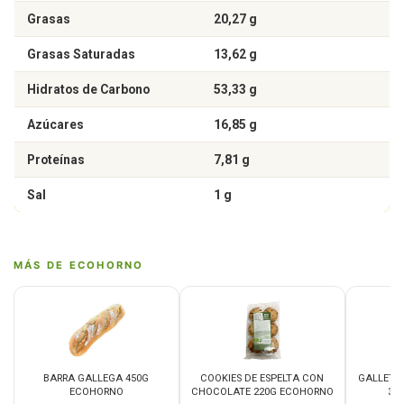
Grasas
20,27 g
Grasas Saturadas
13,62 g
Hidratos de Carbono
53,33 g
Azúcares
16,85 g
Proteínas
7,81 g
Sal
1 g
MÁS DE ECOHORNO
BARRA GALLEGA 450G
COOKIES DE ESPELTA CON
GALLETAS
ECOHORNO
CHOCOLATE 220G ECOHORNO
35