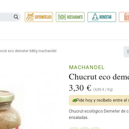
Necesidades
Herbolario
Belleza e Higiene
Hogar Ec
crut eco demeter 680g machandel
MACHANDEL
Chucrut eco dem
3,30
€
(
4,85
€
/
Kg
)
Pide hoy y recíbelo entre el
Chucrut ecológico Demeter de co
ensaladas.