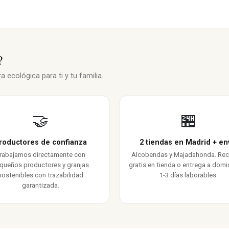
?
 ecológica para ti y tu familia.
🤝
🏪
roductores de confianza
2 tiendas en Madrid + en
rabajamos directamente con
Alcobendas y Majadahonda. Re
queños productores y granjas
gratis en tienda o entrega a domic
sostenibles con trazabilidad
1-3 días laborables.
garantizada.