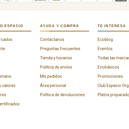
O ESPACIO
AYUDA Y COMPRA
TE INTERESA
rcados
Contáctanos
Ecoblog
nte
Preguntas frecuentes
Eventos
Tienda y horarios
Todas las marca
Política de envíos
Ecobásicos
humano
Mis pedidos
Promociones
y valores
Área personal
Club Espacio Or
res
Política de devoluciones
Platos preparad
certificados