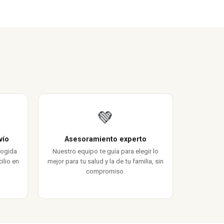
💚
vío
Asesoramiento experto
cogida
Nuestro equipo te guía para elegir lo
ilio en
mejor para tu salud y la de tu familia, sin
compromiso.