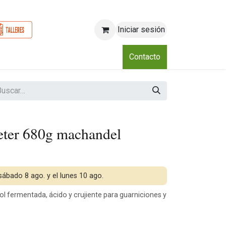
Iniciar sesión
o
Nosotros
Blog
Eventos
Club
Contacto
eter 680g machandel
 sábado 8 ago. y el lunes 10 ago.
l fermentada, ácido y crujiente para guarniciones y