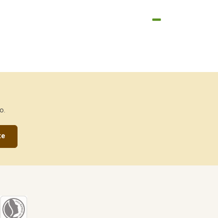
o.
te