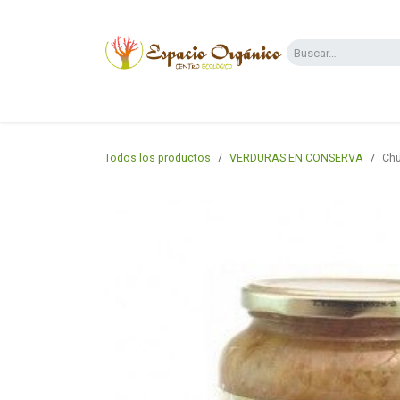
Ir al contenido
Categorías
Supermercado
Dietas y 
Todos los productos
VERDURAS EN CONSERVA
Chu