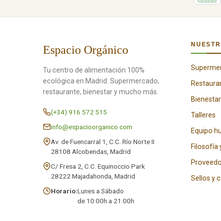
NUESTR
Espacio Orgánico
Superme
Tu centro de alimentación 100%
ecológica en Madrid. Supermercado,
Restaura
restaurante, bienestar y mucho más.
Bienestar
(+34) 916 572 515
Talleres
info@espacioorganico.com
Equipo 
Av. de Fuencarral 1, C.C. Río Norte II
Filosofía 
28108 Alcobendas, Madrid
Proveedo
C/ Fresa 2, C.C. Equinoccio Park
28222 Majadahonda, Madrid
Sellos y 
Horario:
Lunes a Sábado
de 10:00h a 21:00h