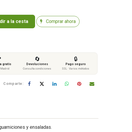
ir a la cesta
Comprar ahora

🔄
🔒
 gratis
Devoluciones
Pago seguro
s Madrid
Consulta condiciones
SSL · Varios métodos
Comparte:
 guarniciones y ensaladas.