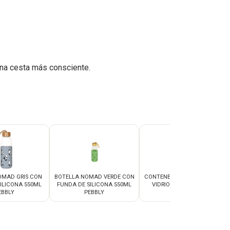
na cesta más consciente.
OMAD GRIS CON
BOTELLA NOMAD VERDE CON
CONTENEDOR RECTANGULAR
ILICONA 550ML
FUNDA DE SILICONA 550ML
VIDRIO Y BAMBÚ 650ML
EBBLY
PEBBLY
PEBBLY