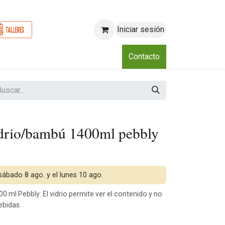
Iniciar sesión
o
Nosotros
Blog
Eventos
Club
Contacto
idrio/bambú 1400ml pebbly
 sábado 8 ago. y el lunes 10 ago.
ml Pebbly: El vidrio permite ver el contenido y no
ebidas.