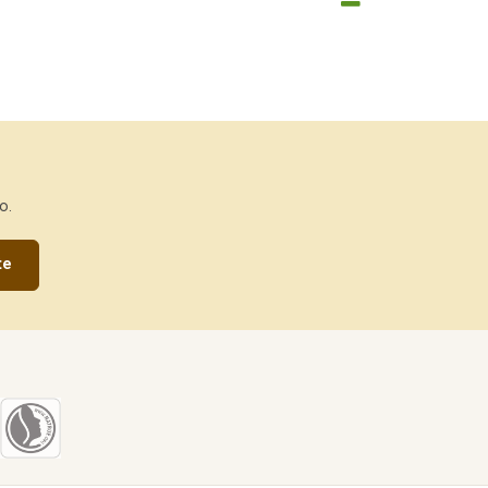
o.
te