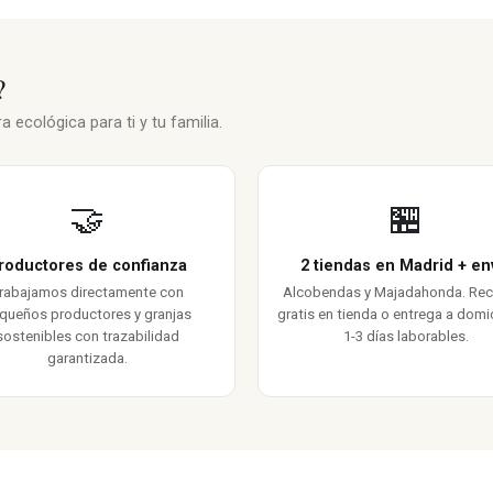
?
 ecológica para ti y tu familia.
🤝
🏪
roductores de confianza
2 tiendas en Madrid + en
rabajamos directamente con
Alcobendas y Majadahonda. Re
queños productores y granjas
gratis en tienda o entrega a domic
sostenibles con trazabilidad
1-3 días laborables.
garantizada.