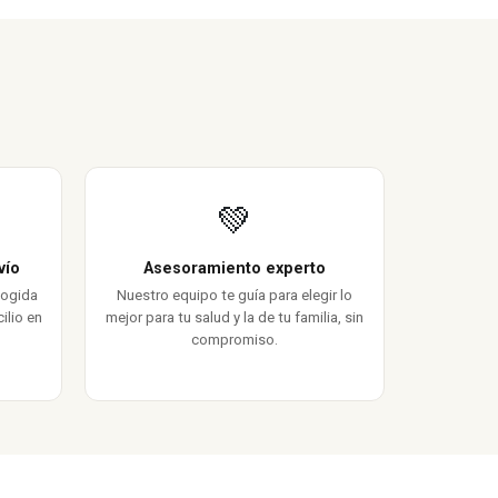
💚
vío
Asesoramiento experto
cogida
Nuestro equipo te guía para elegir lo
ilio en
mejor para tu salud y la de tu familia, sin
compromiso.