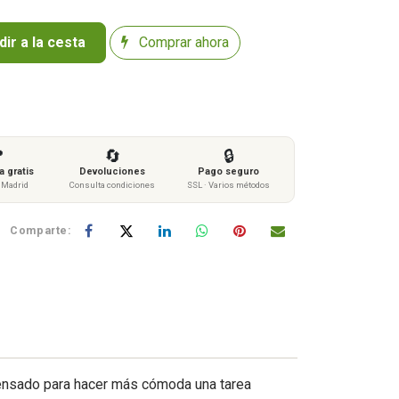
ir a la cesta
Comprar ahora

🔄
🔒
 gratis
Devoluciones
Pago seguro
s Madrid
Consulta condiciones
SSL · Varios métodos
Comparte:
 pensado para hacer más cómoda una tarea