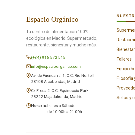
NUESTR
Espacio Orgánico
Superme
Tu centro de alimentación 100%
ecológica en Madrid. Supermercado,
Restaura
restaurante, bienestar y mucho más.
Bienestar
(+34) 916 572 515
Talleres
info@espacioorganico.com
Equipo 
Av. de Fuencarral 1, C.C. Río Norte II
Filosofía 
28108 Alcobendas, Madrid
Proveedo
C/ Fresa 2, C.C. Equinoccio Park
28222 Majadahonda, Madrid
Sellos y 
Horario:
Lunes a Sábado
de 10:00h a 21:00h