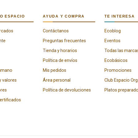
O ESPACIO
AYUDA Y COMPRA
TE INTERESA
rcados
Contáctanos
Ecoblog
nte
Preguntas frecuentes
Eventos
Tienda y horarios
Todas las marca
Política de envíos
Ecobásicos
humano
Mis pedidos
Promociones
y valores
Área personal
Club Espacio Or
res
Política de devoluciones
Platos preparad
certificados