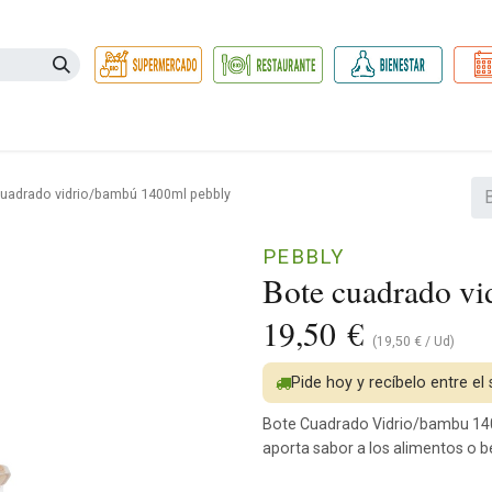
Necesidades
Herbolario
Belleza e Higiene
Hogar Ec
cuadrado vidrio/bambú 1400ml pebbly
PEBBLY
Bote cuadrado v
19,50
€
(
19,50
€
/
Ud
)
Pide hoy y recíbelo entre el
Bote Cuadrado Vidrio/bambu 1400 
aporta sabor a los alimentos o b