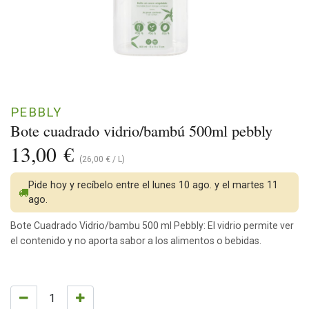
PEBBLY
Bote cuadrado vidrio/bambú 500ml pebbly
13,00
€
(
26,00
€
/
L
)
Pide hoy y recíbelo entre el lunes 10 ago. y el martes 11
ago.
Bote Cuadrado Vidrio/bambu 500 ml Pebbly: El vidrio permite ver
el contenido y no aporta sabor a los alimentos o bebidas.