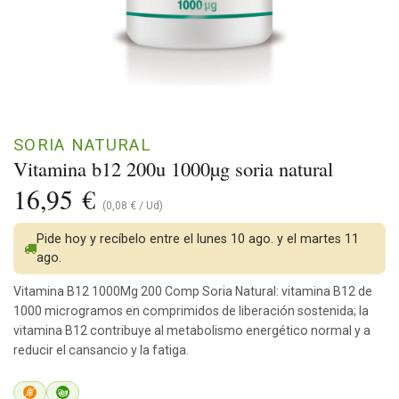
SORIA NATURAL
Vitamina b12 200u 1000µg soria natural
16,95
€
(
0,08
€
/
Ud
)
Pide hoy y recíbelo entre el lunes 10 ago. y el martes 11
ago.
Vitamina B12 1000Μg 200 Comp Soria Natural: vitamina B12 de
1000 microgramos en comprimidos de liberación sostenida; la
vitamina B12 contribuye al metabolismo energético normal y a
reducir el cansancio y la fatiga.