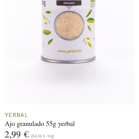
YERBAL
Ajo granulado 55g yerbal
2,99
€
(
54,36
€
/
Kg
)