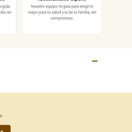
cogida
Nuestro equipo te guía para elegir lo
ilio en
mejor para tu salud y la de tu familia, sin
compromiso.
o.
te