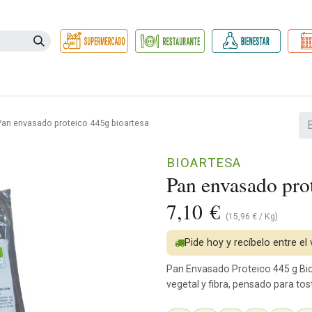
Necesidades
Herbolario
Belleza e Higiene
Hogar Ec
Pan envasado proteico 445g bioartesa
BIOARTESA
Pan envasado pro
7,10
€
(
15,96
€
/
Kg
)
Pide hoy y recíbelo entre el
Pan Envasado Proteico 445 g Bio
vegetal y fibra, pensado para to