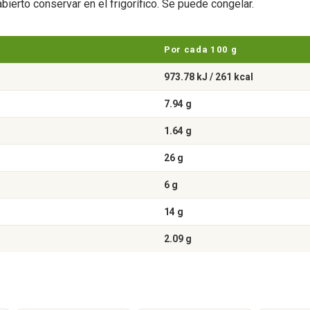
ierto conservar en el frigorífico. Se puede congelar.
Por cada 100 g
973.78 kJ / 261 kcal
7.94 g
1.64 g
26 g
6 g
14 g
2.09 g