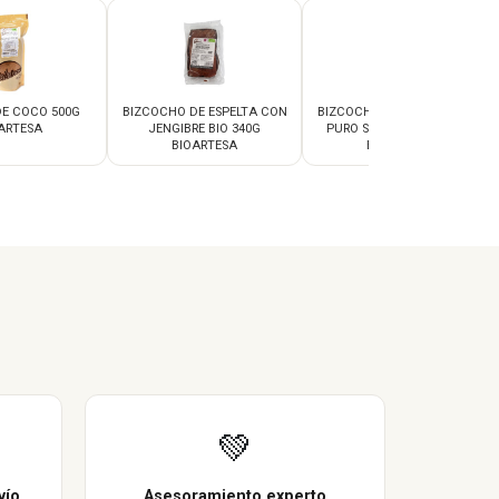
E COCO 500G
BIZCOCHO DE ESPELTA CON
BIZCOCHO ESPELTA CACAO
ARTESA
JENGIBRE BIO 340G
PURO SIN LACTOSA 340G
BIOARTESA
BIOARTESA
💚
vío
Asesoramiento experto