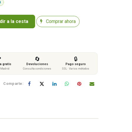
ir a la cesta
Comprar ahora

🔄
🔒
 gratis
Devoluciones
Pago seguro
s Madrid
Consulta condiciones
SSL · Varios métodos
Comparte: