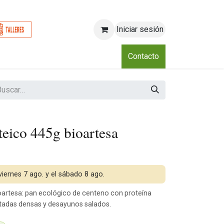
Iniciar sesión
o
Nosotros
Blog
Eventos
Club
Contacto
teico 445g bioartesa
 viernes 7 ago. y el sábado 8 ago.
artesa: pan ecológico de centeno con proteína
stadas densas y desayunos salados.