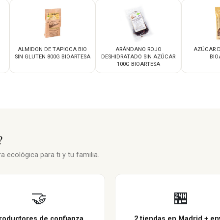
ALMIDON DE TAPIOCA BIO
ARÁNDANO ROJO
AZÚCAR D
SIN GLUTEN 800G BIOARTESA
DESHIDRATADO SIN AZÚCAR
BIO
100G BIOARTESA
?
 ecológica para ti y tu familia.
🤝
🏪
roductores de confianza
2 tiendas en Madrid + en