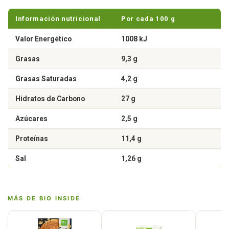
Información nutricional
Por cada 100 g
Valor Energético
1008 kJ
Grasas
9,3 g
Grasas Saturadas
4,2 g
Hidratos de Carbono
27 g
Azúcares
2,5 g
Proteínas
11,4 g
Sal
1,26 g
MÁS DE BIO INSIDE