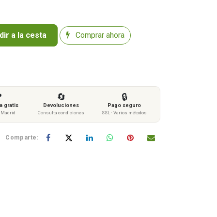
ir a la cesta
Comprar ahora

🔄
🔒
 gratis
Devoluciones
Pago seguro
s Madrid
Consulta condiciones
SSL · Varios métodos
Comparte: