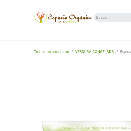
Ir al contenido
Categorías
Supermercado
Dietas y 
Todos los productos
VERDURA CONGELADA
Espina