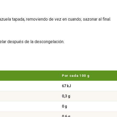
azuela tapada, removiendo de vez en cuando; sazonar al final.
elar después de la descongelación.
Por cada 100 g
67 kJ
0,3 g
0 g
0,6 g