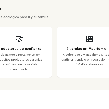
?
 ecológica para ti y tu familia.
🤝
🏪
roductores de confianza
2 tiendas en Madrid + en
rabajamos directamente con
Alcobendas y Majadahonda. Re
queños productores y granjas
gratis en tienda o entrega a domic
sostenibles con trazabilidad
1-3 días laborables.
garantizada.