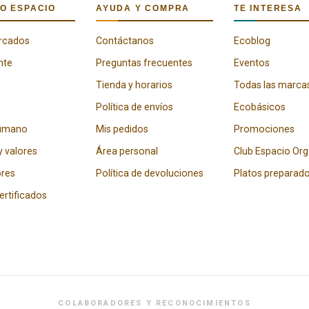
O ESPACIO
AYUDA Y COMPRA
TE INTERESA
rcados
Contáctanos
Ecoblog
nte
Preguntas frecuentes
Eventos
Tienda y horarios
Todas las marca
Política de envíos
Ecobásicos
humano
Mis pedidos
Promociones
y valores
Área personal
Club Espacio Or
res
Política de devoluciones
Platos preparad
certificados
COLABORADORES Y RECONOCIMIENTOS