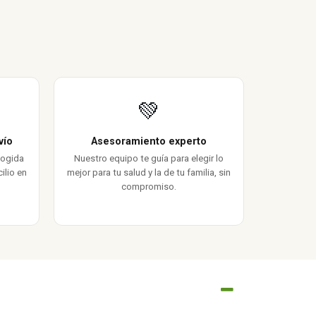
💚
vío
Asesoramiento experto
cogida
Nuestro equipo te guía para elegir lo
ilio en
mejor para tu salud y la de tu familia, sin
compromiso.