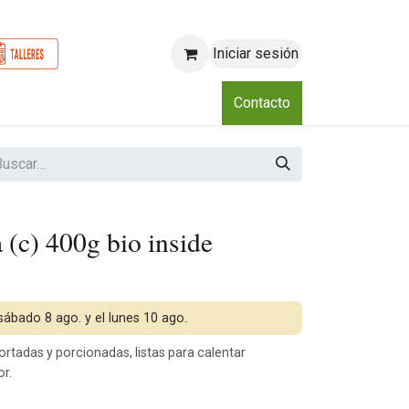
Iniciar sesión
o
Nosotros
Blog
Eventos
Club
Contacto
 (c) 400g bio inside
 sábado 8 ago. y el lunes 10 ago.
rtadas y porcionadas, listas para calentar
r.