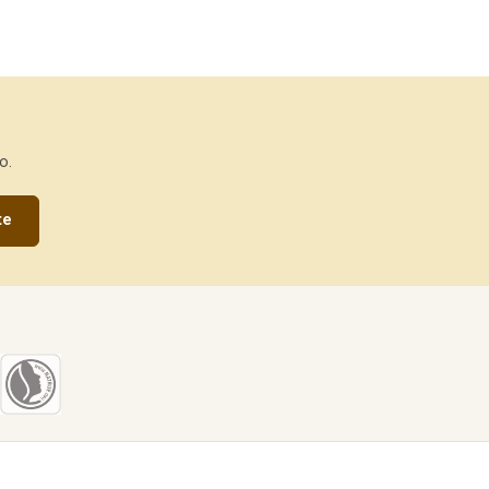
o.
te