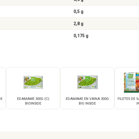
0,5 g
2,8 g
0,175 g
DE
EDAMAME 300G (C)
EDAMAME EN VAINA 300G
FILETES DE 
BIOINSIDE
BIO INSIDE
I