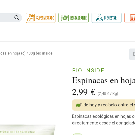
Necesidades
Herbolario
Belleza e Higiene
Hogar Ec
cas en hoja (c) 400g bio inside
BIO INSIDE
Espinacas en hoja
2,99
€
(
7,48
€
/
Kg
)
Pide hoy y recíbelo entre el
Espinacas ecológicas en hojas co
directamente desde el congelado