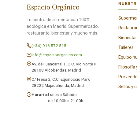
NUESTR
Espacio Orgánico
Superme
Tu centro de alimentación 100%
ecológica en Madrid. Supermercado,
Restaura
restaurante, bienestar y mucho más.
Bienestar
(+34) 916 572 515
Talleres
info@espacioorganico.com
Equipo 
Av. de Fuencarral 1, C.C. Río Norte II
Filosofía 
28108 Alcobendas, Madrid
Proveedo
C/ Fresa 2, C.C. Equinoccio Park
28222 Majadahonda, Madrid
Sellos y 
Horario:
Lunes a Sábado
de 10:00h a 21:00h