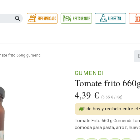
Necesidades
Herbolario
Belleza e Higiene
Hogar Ec
ate frito 660g gumendi
GUMENDI
Tomate frito 660
4,39
€
(
6,65
€
/
Kg
)
Pide hoy y recíbelo entre el
Tomate Frito 660 g Gumendi: toma
cómoda para pasta, arroz, huevos