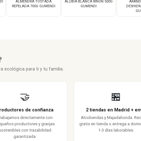
DI
ALMENDRA TOSTADA
ALUBIA BLANCA RIÑON 500G
ARÁND
REPELADA 700G GUMENDI
GUMENDI
DESHIDR
GU
?
 ecológica para ti y tu familia.
🤝
🏪
roductores de confianza
2 tiendas en Madrid + en
rabajamos directamente con
Alcobendas y Majadahonda. Re
queños productores y granjas
gratis en tienda o entrega a domic
sostenibles con trazabilidad
1-3 días laborables.
garantizada.