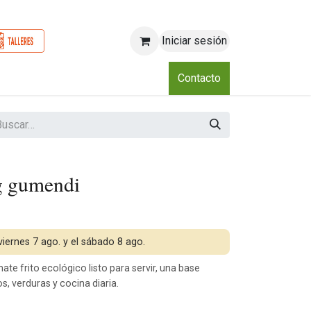
Iniciar sesión
o
Nosotros
Blog
Eventos
Club
Contacto
g gumendi
 viernes 7 ago. y el sábado 8 ago.
te frito ecológico listo para servir, una base
, verduras y cocina diaria.