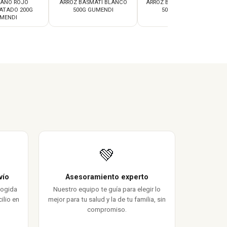
ANO ROJO
ARROZ BASMATI BLANCO
ARROZ BASMATI INTEGRAL
ATADO 200G
500G GUMENDI
500G GUMENDI
MENDI
💚
vío
Asesoramiento experto
cogida
Nuestro equipo te guía para elegir lo
ilio en
mejor para tu salud y la de tu familia, sin
compromiso.