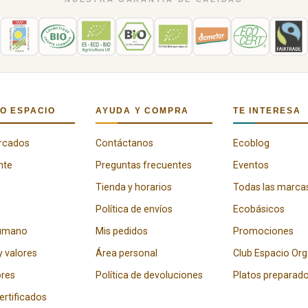
O ESPACIO
AYUDA Y COMPRA
TE INTERESA
rcados
Contáctanos
Ecoblog
nte
Preguntas frecuentes
Eventos
Tienda y horarios
Todas las marca
Política de envíos
Ecobásicos
humano
Mis pedidos
Promociones
y valores
Área personal
Club Espacio Or
res
Política de devoluciones
Platos preparad
certificados