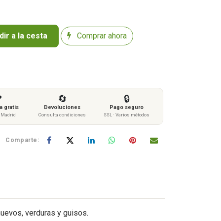
ir a la cesta
Comprar ahora

🔄
🔒
 gratis
Devoluciones
Pago seguro
s Madrid
Consulta condiciones
SSL · Varios métodos
Comparte:
 huevos, verduras y guisos.