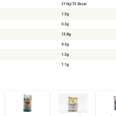
311kj/73.3kcal
1.3g
0.3g
13.8g
9.3g
1.2g
1.1g