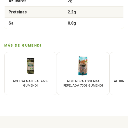
Azúcares
2g
Proteínas
2.2g
Sal
0.8g
MÁS DE GUMENDI
ACELGA NATURAL 660G
ALMENDRA TOSTADA
ALUBIA 
GUMENDI
REPELADA 700G GUMENDI