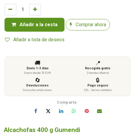
Añadir a la cesta
Comprar ahora
Añadir a lista de deseos
🚚
📍
Envío 1-3 días
Recogida gratis
Gratis desde 70 EUR
2 tiendas Madrid
🔄
🔒
Devoluciones
Pago seguro
Consulta condiciones
SSL · Varios métodos
Comparte:
Alcachofas 400 g Gumendi