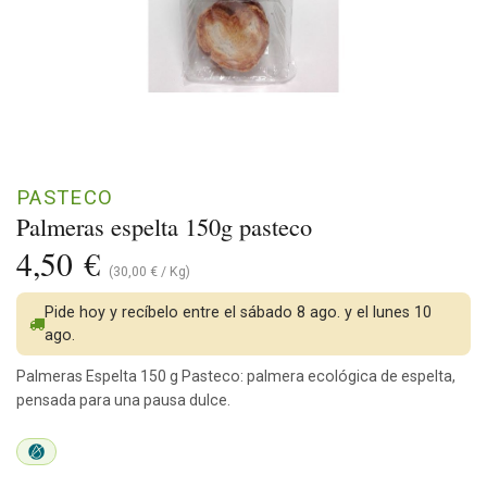
PASTECO
Palmeras espelta 150g pasteco
4,50
€
(
30,00
€
/
Kg
)
Pide hoy y recíbelo entre el sábado 8 ago. y el lunes 10
ago.
Palmeras Espelta 150 g Pasteco: palmera ecológica de espelta,
pensada para una pausa dulce.