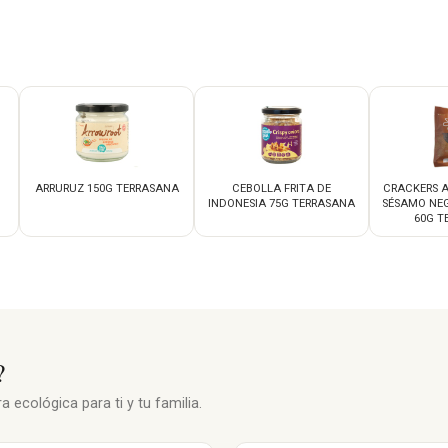
ARRURUZ 150G TERRASANA
CEBOLLA FRITA DE
CRACKERS A
INDONESIA 75G TERRASANA
SÉSAMO NEG
60G T
?
 ecológica para ti y tu familia.