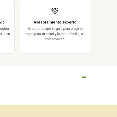
💚
vío
Asesoramiento experto
cogida
Nuestro equipo te guía para elegir lo
ilio en
mejor para tu salud y la de tu familia, sin
compromiso.