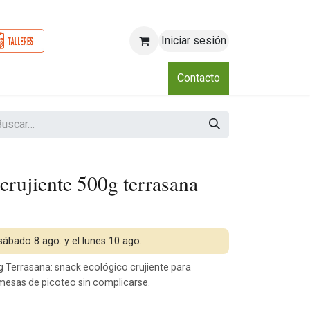
Iniciar sesión
o
Nosotros
Blog
Eventos
Club
Contacto
crujiente 500g terrasana
 sábado 8 ago. y el lunes 10 ago.
 Terrasana: snack ecológico crujiente para
 mesas de picoteo sin complicarse.