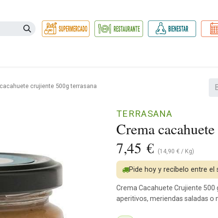
Necesidades
Herbolario
Belleza e Higiene
Hogar Ec
cacahuete crujiente 500g terrasana
TERRASANA
Crema cacahuete 
7,45
€
(
14,90
€
/
Kg
)
Pide hoy y recíbelo entre el
Crema Cacahuete Crujiente 500 g
aperitivos, meriendas saladas o