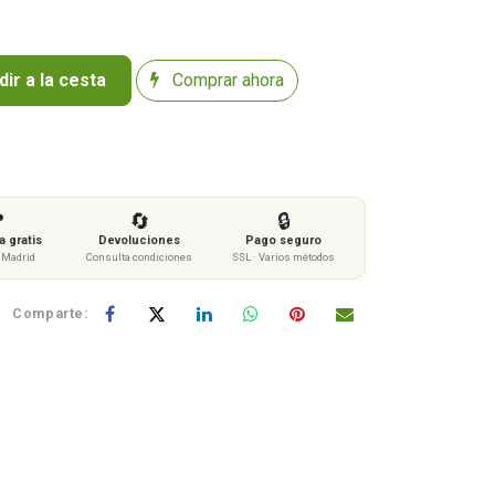
ir a la cesta
Comprar ahora

🔄
🔒
 gratis
Devoluciones
Pago seguro
s Madrid
Consulta condiciones
SSL · Varios métodos
Comparte: