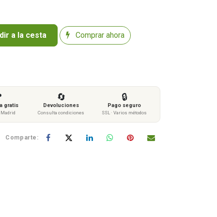
ir a la cesta
Comprar ahora

🔄
🔒
 gratis
Devoluciones
Pago seguro
s Madrid
Consulta condiciones
SSL · Varios métodos
Comparte: