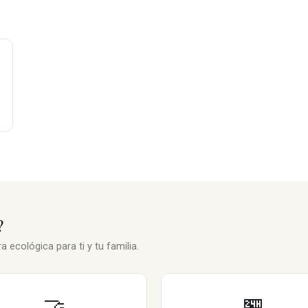
?
 ecológica para ti y tu familia.
🤝
🏪