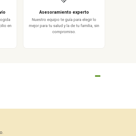
vío
Asesoramiento experto
cogida
Nuestro equipo te guía para elegir lo
ilio en
mejor para tu salud y la de tu familia, sin
compromiso.
o.