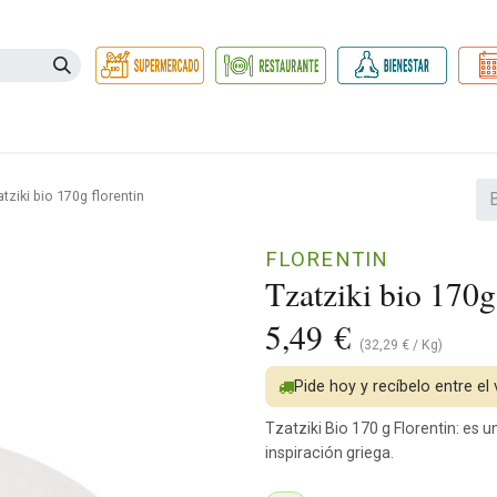
Necesidades
Herbolario
Belleza e Higiene
Hogar Ec
tziki bio 170g florentin
FLORENTIN
Tzatziki bio 170g
5,49
€
(
32,29
€
/
Kg
)
Pide hoy y recíbelo entre el
Tzatziki Bio 170 g Florentin: es 
inspiración griega.