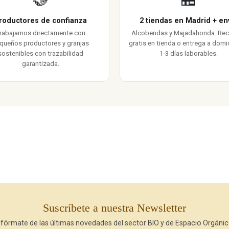
roductores de confianza
2 tiendas en Madrid + en
rabajamos directamente con
Alcobendas y Majadahonda. Re
queños productores y granjas
gratis en tienda o entrega a domic
sostenibles con trazabilidad
1-3 días laborables.
garantizada.
Suscríbete a nuestra Newsletter
nfórmate de las últimas novedades del sector BIO y de Espacio Orgánic