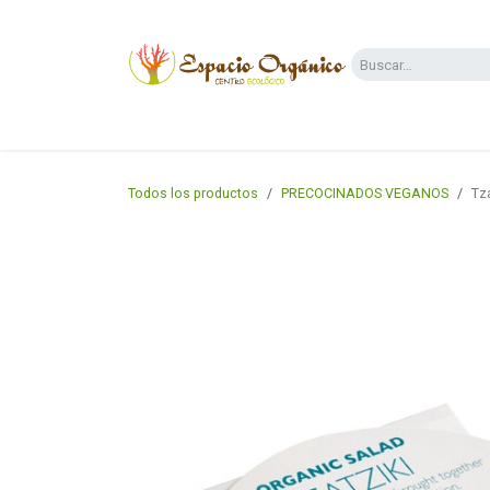
Ir al contenido
Categorías
Supermercado
Dietas y 
Todos los productos
PRECOCINADOS VEGANOS
Tza