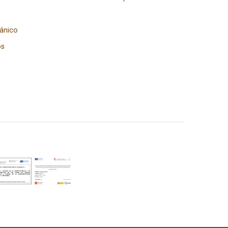
gánico
os