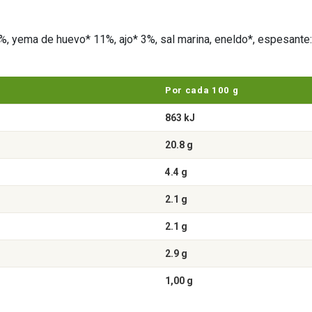
%, yema de huevo* 11%, ajo* 3%, sal marina, eneldo*, espesante: 
Por cada 100 g
863 kJ
20.8 g
4.4 g
2.1 g
2.1 g
2.9 g
1,00 g