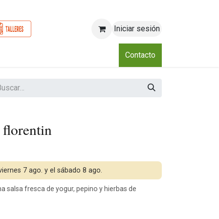
Iniciar sesión
o
Nosotros
Blog
Eventos
Club
Contacto
 florentin
 viernes 7 ago. y el sábado 8 ago.
una salsa fresca de yogur, pepino y hierbas de