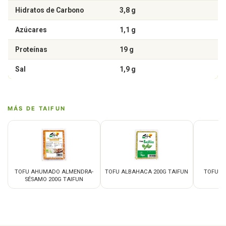
Hidratos de Carbono
3,8 g
Azúcares
1,1 g
Proteínas
19 g
Sal
1,9 g
MÁS DE TAIFUN
TOFU AHUMADO ALMENDRA-
TOFU ALBAHACA 200G TAIFUN
TOFU C
SÉSAMO 200G TAIFUN