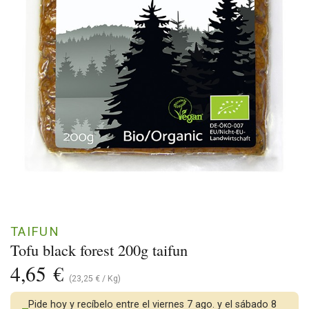
TAIFUN
Tofu black forest 200g taifun
4,65
€
(
23,25
€
/
Kg
)
Pide hoy y recíbelo entre el viernes 7 ago. y el sábado 8