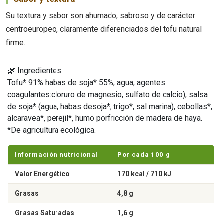
Su textura y sabor son ahumado, sabroso y de carácter
centroeuropeo, claramente diferenciados del tofu natural
firme.
🌿 Ingredientes
Tofu* 91% habas de soja* 55%, agua, agentes
coagulantes:cloruro de magnesio, sulfato de calcio), salsa
de soja* (agua, habas desoja*, trigo*, sal marina), cebollas*,
alcaravea*, perejil*, humo porfricción de madera de haya.
*De agricultura ecológica.
Información nutricional
Por cada 100 g
Valor Energético
170 kcal / 710 kJ
Grasas
4,8 g
Grasas Saturadas
1,6 g