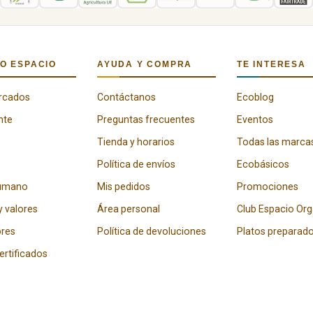
O ESPACIO
AYUDA Y COMPRA
TE INTERESA
rcados
Contáctanos
Ecoblog
nte
Preguntas frecuentes
Eventos
Tienda y horarios
Todas las marca
Política de envíos
Ecobásicos
humano
Mis pedidos
Promociones
y valores
Área personal
Club Espacio Or
res
Política de devoluciones
Platos preparad
certificados