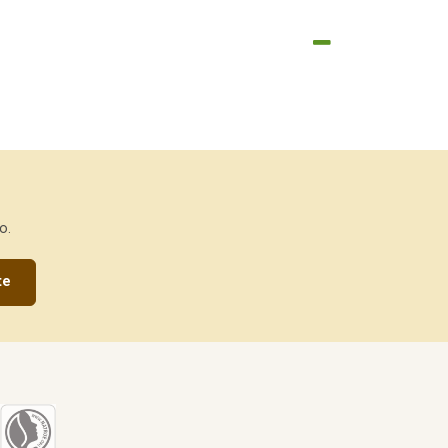
o.
te