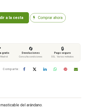
ir a la cesta
Comprar ahora

🔄
🔒
 gratis
Devoluciones
Pago seguro
s Madrid
Consulta condiciones
SSL · Varios métodos
Comparte:
y masticable del arándano.