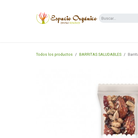
Ir al contenido
Categorías
Supermercado
Dietas y 
Todos los productos
BARRITAS SALUDABLES
Barri