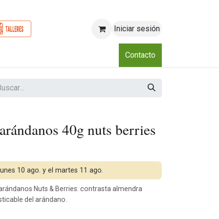
Iniciar sesión
o
Nosotros
Blog
Eventos
Club
Contacto
arándanos 40g nuts berries
 lunes 10 ago. y el martes 11 ago.
 arándanos Nuts & Berries: contrasta almendra
ticable del arándano.