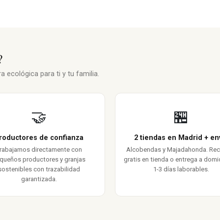
?
 ecológica para ti y tu familia.
🤝
🏪
roductores de confianza
2 tiendas en Madrid + en
rabajamos directamente con
Alcobendas y Majadahonda. Re
queños productores y granjas
gratis en tienda o entrega a domic
sostenibles con trazabilidad
1-3 días laborables.
garantizada.