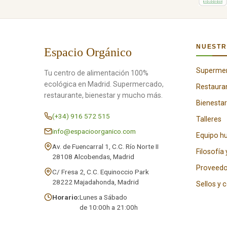
NUESTR
Espacio Orgánico
Superme
Tu centro de alimentación 100%
ecológica en Madrid. Supermercado,
Restaura
restaurante, bienestar y mucho más.
Bienestar
(+34) 916 572 515
Talleres
info@espacioorganico.com
Equipo 
Av. de Fuencarral 1, C.C. Río Norte II
Filosofía 
28108 Alcobendas, Madrid
Proveedo
C/ Fresa 2, C.C. Equinoccio Park
28222 Majadahonda, Madrid
Sellos y 
Horario:
Lunes a Sábado
de 10:00h a 21:00h