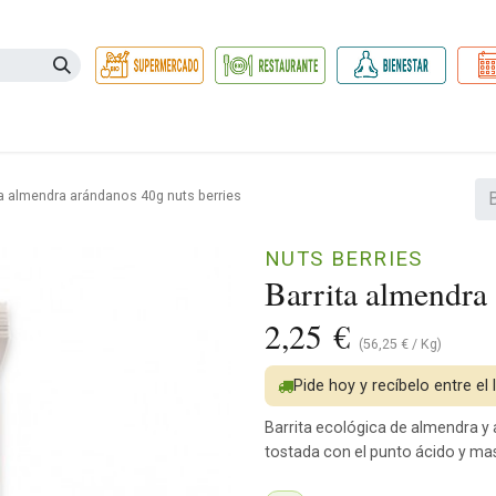
Necesidades
Herbolario
Belleza e Higiene
Hogar Ec
ta almendra arándanos 40g nuts berries
NUTS BERRIES
Barrita almendra 
2,25
€
(
56,25
€
/
Kg
)
Pide hoy y recíbelo entre el
Barrita ecológica de almendra y
tostada con el punto ácido y mas