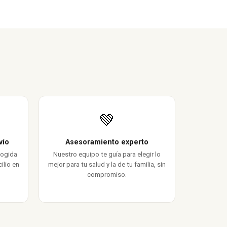
💚
vío
Asesoramiento experto
cogida
Nuestro equipo te guía para elegir lo
ilio en
mejor para tu salud y la de tu familia, sin
compromiso.