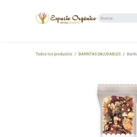
Ir al contenido
Categorías
Supermercado
Dietas y 
Todos los productos
BARRITAS SALUDABLES
Barri