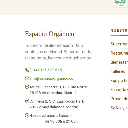
NUESTR
Espacio Orgánico
Superme
Tu centro de alimentación 100%
ecológica en Madrid. Supermercado,
Restaura
restaurante, bienestar y mucho más.
Bienestar
(+34) 916 572 515
Talleres
info@espacioorganico.com
Equipo 
Av. de Fuencarral 1, C.C. Río Norte II
Filosofía 
28108 Alcobendas, Madrid
Proveedo
C/ Fresa 2, C.C. Equinoccio Park
28222 Majadahonda, Madrid
Sellos y 
Horario:
Lunes a Sábado
de 10:00h a 21:00h