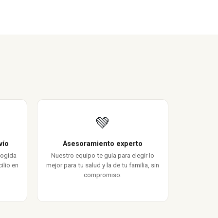
💚
vío
Asesoramiento experto
cogida
Nuestro equipo te guía para elegir lo
ilio en
mejor para tu salud y la de tu familia, sin
compromiso.