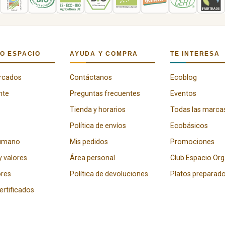
O ESPACIO
AYUDA Y COMPRA
TE INTERESA
rcados
Contáctanos
Ecoblog
nte
Preguntas frecuentes
Eventos
Tienda y horarios
Todas las marca
Política de envíos
Ecobásicos
humano
Mis pedidos
Promociones
y valores
Área personal
Club Espacio Or
res
Política de devoluciones
Platos preparad
certificados