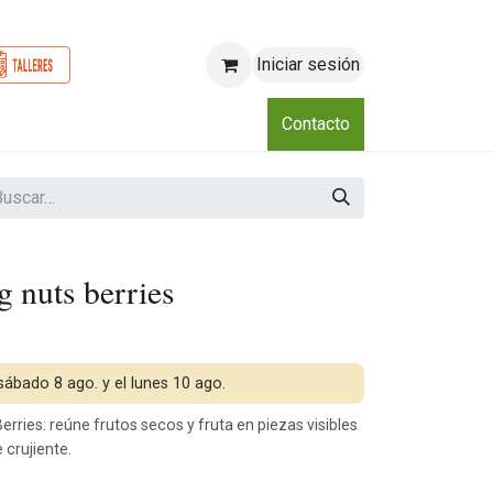
Iniciar sesión
o
Nosotros
Blog
Eventos
Club
Contacto
g nuts berries
 sábado 8 ago. y el lunes 10 ago.
erries: reúne frutos secos y fruta en piezas visibles
crujiente.