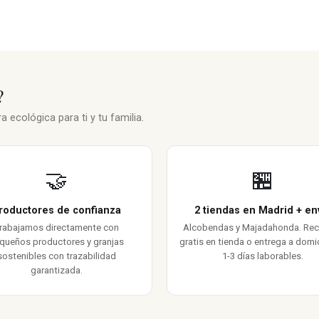
?
 ecológica para ti y tu familia.
🤝
🏪
roductores de confianza
2 tiendas en Madrid + en
rabajamos directamente con
Alcobendas y Majadahonda. Re
queños productores y granjas
gratis en tienda o entrega a domic
sostenibles con trazabilidad
1-3 días laborables.
garantizada.