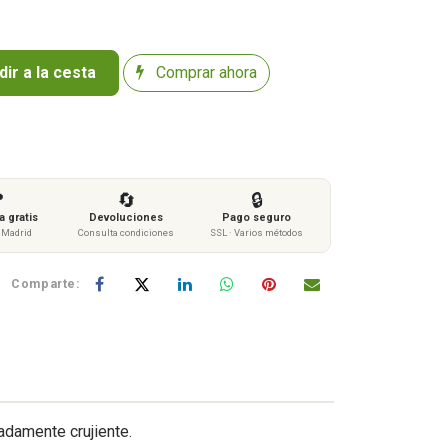
ir a la cesta
Comprar ahora

🔄
🔒
 gratis
Devoluciones
Pago seguro
s Madrid
Consulta condiciones
SSL · Varios métodos
Comparte:
adamente crujiente.