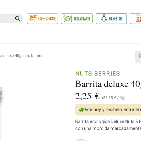
Necesidades
Herbolario
Belleza e Higiene
Hogar Ec
ta deluxe 40g nuts berries
NUTS BERRIES
Barrita deluxe 40
2,25
€
(
56,25
€
/
Kg
)
Pide hoy y recíbelo entre el
Barrita ecológica Deluxe Nuts & B
con una mordida marcadamente 