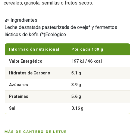
cereales, granola, semillas o frutos secos.
🌿 Ingredientes
Leche desnatada pasteurizada de oveja* y fermentos
lácticos de kéfir. (*)Ecológico
Información nutricional
Por cada 100 g
Valor Energético
197 kJ / 46 kcal
Hidratos de Carbono
5.1 g
Azúcares
3.9 g
Proteínas
5.6 g
Sal
0.16 g
MÁS DE CANTERO DE LETUR