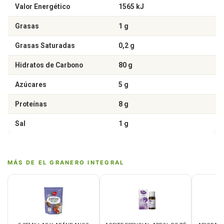
Valor Energético
1565 kJ
Grasas
1 g
Grasas Saturadas
0,2 g
Hidratos de Carbono
80 g
Azúcares
5 g
Proteínas
8 g
Sal
1 g
MÁS DE EL GRANERO INTEGRAL