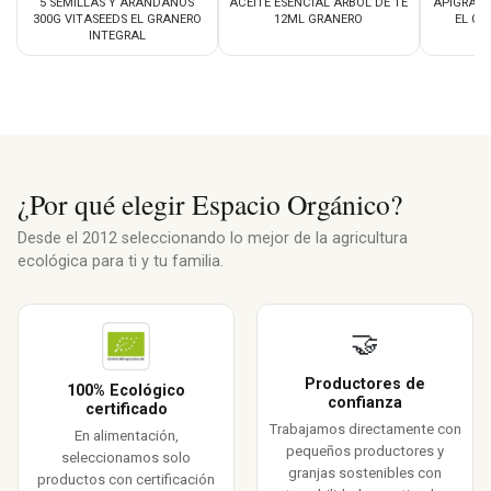
5 SEMILLAS Y ARÁNDANOS
ACEITE ESENCIAL ARBOL DE TÉ
APIGRAN 
300G VITASEEDS EL GRANERO
12ML GRANERO
EL GR
INTEGRAL
¿Por qué elegir Espacio Orgánico?
Desde el 2012 seleccionando lo mejor de la agricultura
ecológica para ti y tu familia.
🤝
Productores de
100% Ecológico
confianza
certificado
Trabajamos directamente con
En alimentación,
pequeños productores y
seleccionamos solo
granjas sostenibles con
productos con certificación