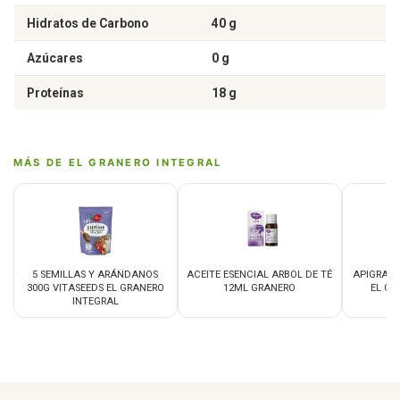
Hidratos de Carbono
40 g
Azúcares
0 g
Proteínas
18 g
MÁS DE EL GRANERO INTEGRAL
5 SEMILLAS Y ARÁNDANOS
ACEITE ESENCIAL ARBOL DE TÉ
APIGRAN 
300G VITASEEDS EL GRANERO
12ML GRANERO
EL GR
INTEGRAL