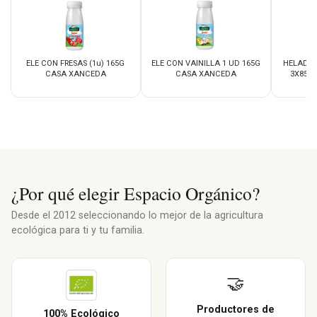
ELE CON FRESAS (1u) 165G
ELE CON VAINILLA 1 UD 165G
HELADO 
CASA XANCEDA
CASA XANCEDA
3X85M
¿Por qué elegir Espacio Orgánico?
Desde el 2012 seleccionando lo mejor de la agricultura
ecológica para ti y tu familia.
🤝
Productores de
100% Ecológico