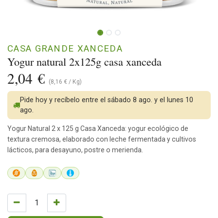
CASA GRANDE XANCEDA
Yogur natural 2x125g casa xanceda
2,04
€
(
8,16
€
/
Kg
)
Pide hoy y recíbelo entre el sábado 8 ago. y el lunes 10
ago.
Yogur Natural 2 x 125 g Casa Xanceda: yogur ecológico de
textura cremosa, elaborado con leche fermentada y cultivos
lácticos, para desayuno, postre o merienda.