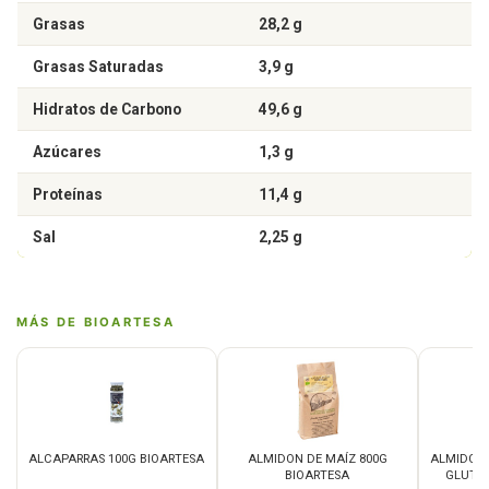
Grasas
28,2 g
Grasas Saturadas
3,9 g
Hidratos de Carbono
49,6 g
Azúcares
1,3 g
Proteínas
11,4 g
Sal
2,25 g
MÁS DE BIOARTESA
ALCAPARRAS 100G BIOARTESA
ALMIDON DE MAÍZ 800G
ALMIDON 
BIOARTESA
GLUTEN