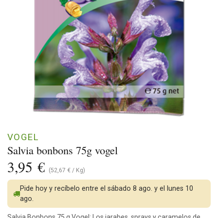
VOGEL
Salvia bonbons 75g vogel
3,95
€
(
52,67
€
/
Kg
)
Pide hoy y recíbelo entre el sábado 8 ago. y el lunes 10
ago.
Salvia Bonbons 75 g Vogel: Los jarabes, sprays y caramelos de