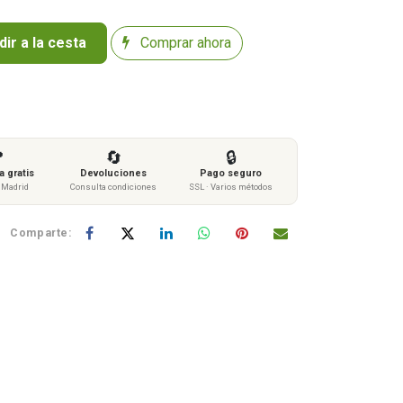
ir a la cesta
Comprar ahora

🔄
🔒
 gratis
Devoluciones
Pago seguro
s Madrid
Consulta condiciones
SSL · Varios métodos
Comparte: