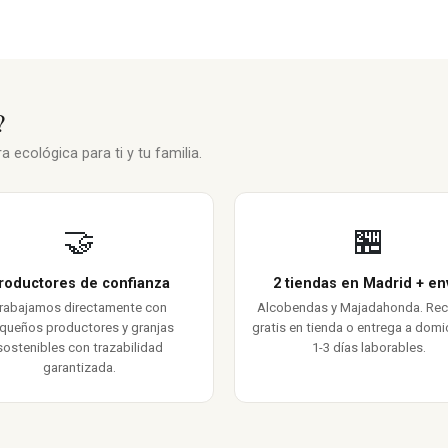
?
 ecológica para ti y tu familia.
🤝
🏪
roductores de confianza
2 tiendas en Madrid + en
rabajamos directamente con
Alcobendas y Majadahonda. Re
queños productores y granjas
gratis en tienda o entrega a domic
sostenibles con trazabilidad
1-3 días laborables.
garantizada.