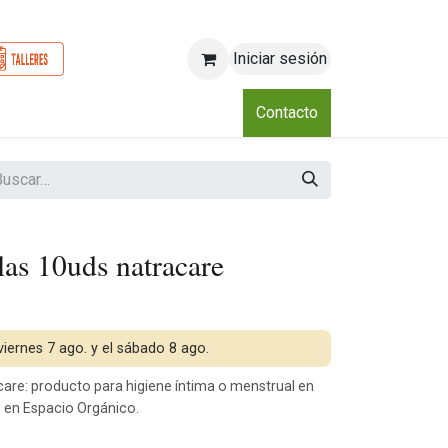
Iniciar sesión
o
Nosotros
Blog
Eventos
Club
Contacto
las 10uds natracare
 viernes 7 ago. y el sábado 8 ago.
are: producto para higiene íntima o menstrual en
o en Espacio Orgánico.