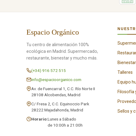
NUESTR
Espacio Orgánico
Superme
Tu centro de alimentación 100%
ecológica en Madrid. Supermercado,
Restaura
restaurante, bienestar y mucho más.
Bienestar
(+34) 916 572 515
Talleres
info@espacioorganico.com
Equipo 
Av. de Fuencarral 1, C.C. Río Norte II
Filosofía 
28108 Alcobendas, Madrid
Proveedo
C/ Fresa 2, C.C. Equinoccio Park
28222 Majadahonda, Madrid
Sellos y 
Horario:
Lunes a Sábado
de 10:00h a 21:00h