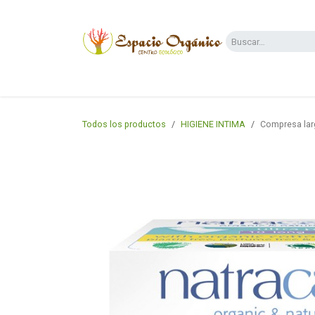
Ir al contenido
Categorías
Supermercado
Dietas y 
Todos los productos
HIGIENE INTIMA
Compresa lar