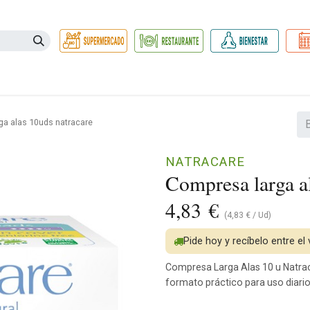
Necesidades
Herbolario
Belleza e Higiene
Hogar Ec
ga alas 10uds natracare
NATRACARE
Compresa larga a
4,83
€
(
4,83
€
/
Ud
)
Pide hoy y recíbelo entre el
Compresa Larga Alas 10 u Natrac
formato práctico para uso diari