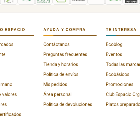
O ESPACIO
AYUDA Y COMPRA
TE INTERESA
rcados
Contáctanos
Ecoblog
nte
Preguntas frecuentes
Eventos
Tienda y horarios
Todas las marca
Política de envíos
Ecobásicos
humano
Mis pedidos
Promociones
y valores
Área personal
Club Espacio Or
res
Política de devoluciones
Platos preparad
certificados