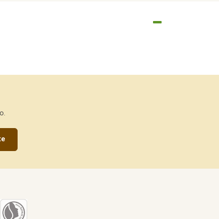
o.
te