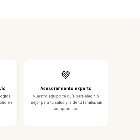
💚
vío
Asesoramiento experto
cogida
Nuestro equipo te guía para elegir lo
ilio en
mejor para tu salud y la de tu familia, sin
compromiso.