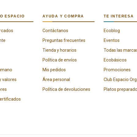
O ESPACIO
AYUDA Y COMPRA
TE INTERESA
rcados
Contáctanos
Ecoblog
nte
Preguntas frecuentes
Eventos
Tienda y horarios
Todas las marca
Política de envíos
Ecobásicos
humano
Mis pedidos
Promociones
y valores
Área personal
Club Espacio Or
res
Política de devoluciones
Platos preparad
certificados