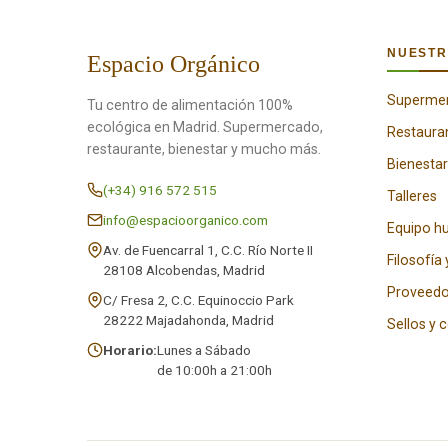
NUESTR
Espacio Orgánico
Superme
Tu centro de alimentación 100%
ecológica en Madrid. Supermercado,
Restaura
restaurante, bienestar y mucho más.
Bienestar
(+34) 916 572 515
Talleres
info@espacioorganico.com
Equipo 
Av. de Fuencarral 1, C.C. Río Norte II
Filosofía 
28108 Alcobendas, Madrid
Proveedo
C/ Fresa 2, C.C. Equinoccio Park
28222 Majadahonda, Madrid
Sellos y 
Horario:
Lunes a Sábado
de 10:00h a 21:00h