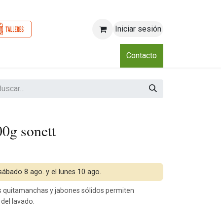
Iniciar sesión
o
Nosotros
Blog
Eventos
Club
Contacto
00g sonett
 sábado 8 ago. y el lunes 10 ago.
s quitamanchas y jabones sólidos permiten
del lavado.