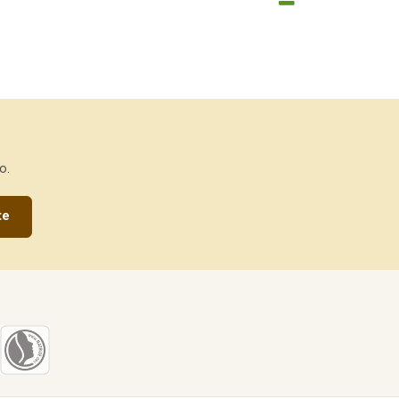
o.
te