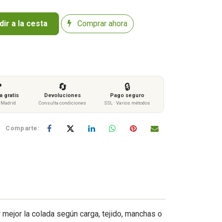
ir a la cesta
Comprar ahora

🔄
🔒
 gratis
Devoluciones
Pago seguro
s Madrid
Consulta condiciones
SSL · Varios métodos
Comparte:
r mejor la colada según carga, tejido, manchas o