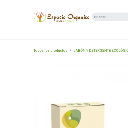
Ir al contenido
Categorías
Supermercado
Dietas y 
Todos los productos
JABÓN Y DETERGENTE ECOLÓGI