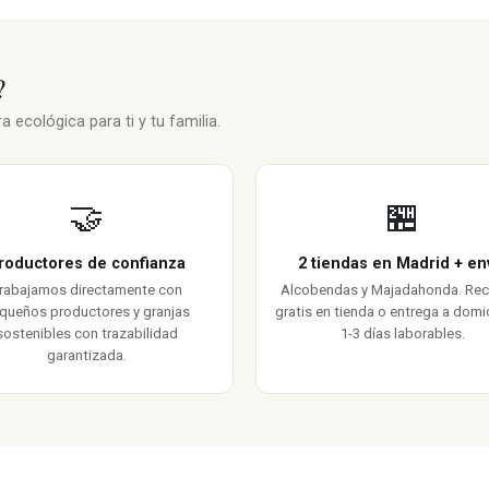
?
 ecológica para ti y tu familia.
🤝
🏪
roductores de confianza
2 tiendas en Madrid + en
rabajamos directamente con
Alcobendas y Majadahonda. Re
queños productores y granjas
gratis en tienda o entrega a domic
sostenibles con trazabilidad
1-3 días laborables.
garantizada.