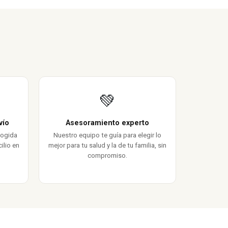
💚
vío
Asesoramiento experto
cogida
Nuestro equipo te guía para elegir lo
ilio en
mejor para tu salud y la de tu familia, sin
compromiso.