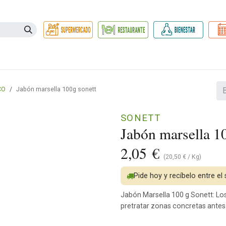
Necesidades
Herbolario
Belleza e Higiene
Hogar Ec
CO
Jabón marsella 100g sonett
SONETT
Jabón marsella 1
2,05
€
(
20,50
€
/
Kg
)
Pide hoy y recíbelo entre el
Jabón Marsella 100 g Sonett: Lo
pretratar zonas concretas antes 