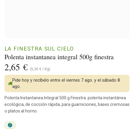
LA FINESTRA SUL CIELO
Polenta instantanea integral 500g finestra
2,65
€
(
5,30
€
/
Kg
)
Pide hoy y recíbelo entre el viernes 7 ago. y el sábado 8
ago.
Polenta Instantanea Integral 500 g Finestra: polenta instantánea
ecológica, de cocción rápida, para guarniciones, bases cremosas
o platos al horno.