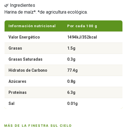
🌿 Ingredientes
Harina de maíz*. *de agricultura ecológica.
Información nutricional
Por cada 100 g
Valor Energético
1494kJ/352kcal
Grasas
1.5g
Grasas Saturadas
0.3g
Hidratos de Carbono
77.4g
Azúcares
0.8g
Proteínas
6.3g
Sal
0.01g
MÁS DE LA FINESTRA SUL CIELO