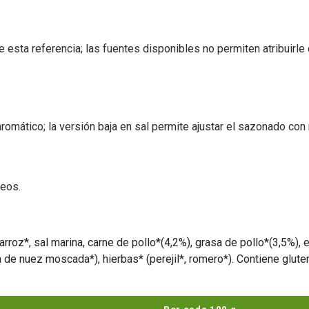
ta referencia; las fuentes disponibles no permiten atribuirle
romático; la versión baja en sal permite ajustar el sazonado con 
deos.
arroz*, sal marina, carne de pollo*(4,2%), grasa de pollo*(3,5%), 
de nuez moscada*), hierbas* (perejil*, romero*). Contiene gluten