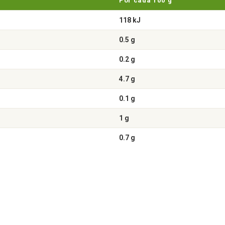
Por cada 100 g
118 kJ
0.5 g
0.2 g
4.7 g
0.1 g
1 g
0.7 g