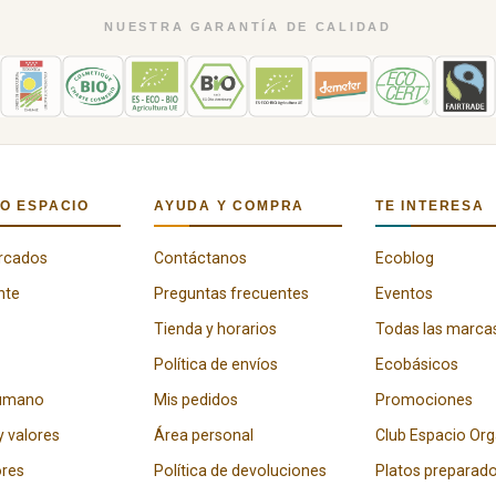
NUESTRA GARANTÍA DE CALIDAD
O ESPACIO
AYUDA Y COMPRA
TE INTERESA
rcados
Contáctanos
Ecoblog
nte
Preguntas frecuentes
Eventos
Tienda y horarios
Todas las marca
Política de envíos
Ecobásicos
humano
Mis pedidos
Promociones
y valores
Área personal
Club Espacio Or
res
Política de devoluciones
Platos preparad