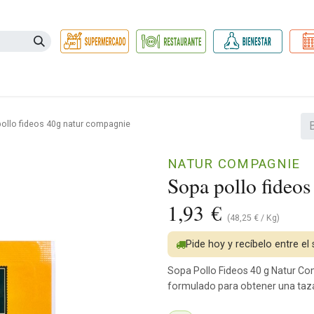
Necesidades
Herbolario
Belleza e Higiene
Hogar Ec
ollo fideos 40g natur compagnie
NATUR COMPAGNIE
Sopa pollo fideo
1,93
€
(
48,25
€
/
Kg
)
Pide hoy y recíbelo entre el
Sopa Pollo Fideos 40 g Natur Com
formulado para obtener una taz