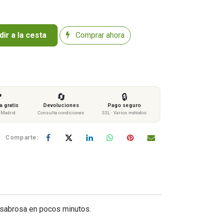
ir a la cesta
Comprar ahora

🔄
🔒
 gratis
Devoluciones
Pago seguro
s Madrid
Consulta condiciones
SSL · Varios métodos
Comparte:
a sabrosa en pocos minutos.