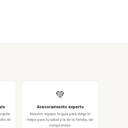
💚
vío
Asesoramiento experto
cogida
Nuestro equipo te guía para elegir lo
ilio en
mejor para tu salud y la de tu familia, sin
compromiso.