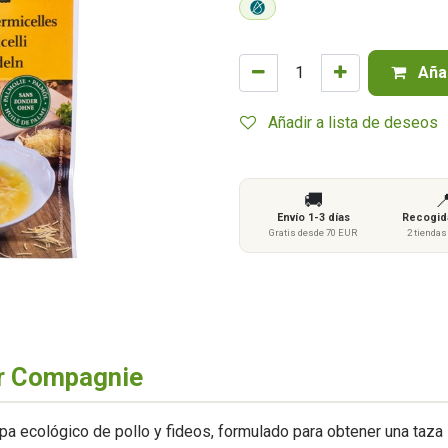
Añad
Añadir a lista de deseos
🚚

Envío 1-3 días
Recogida
Gratis desde 70 EUR
2 tienda
ur Compagnie
opa ecológico de pollo y fideos, formulado para obtener una taz