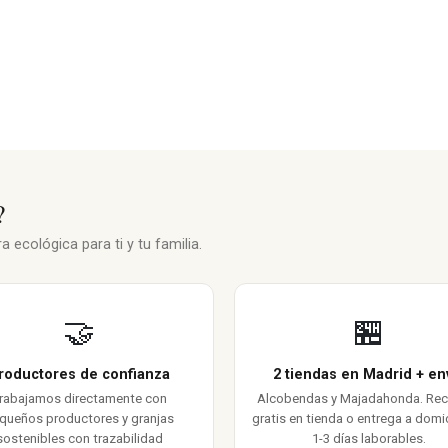
?
 ecológica para ti y tu familia.
🤝
🏪
roductores de confianza
2 tiendas en Madrid + en
rabajamos directamente con
Alcobendas y Majadahonda. Re
queños productores y granjas
gratis en tienda o entrega a domic
sostenibles con trazabilidad
1-3 días laborables.