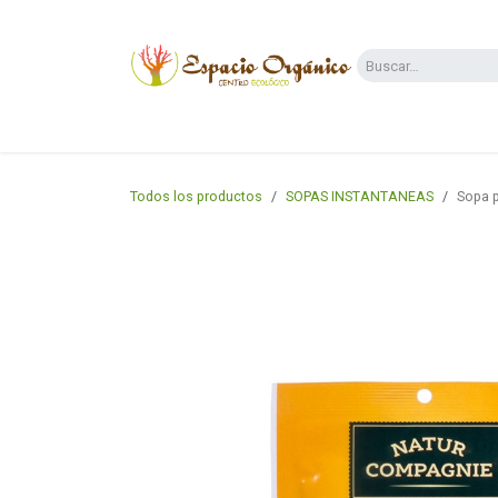
Ir al contenido
Categorías
Supermercado
Dietas y 
Todos los productos
SOPAS INSTANTANEAS
Sopa p