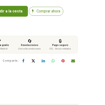
ir a la cesta
Comprar ahora

🔄
🔒
 gratis
Devoluciones
Pago seguro
s Madrid
Consulta condiciones
SSL · Varios métodos
Comparte: