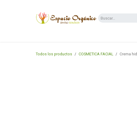
Ir al contenido
Categorías
Supermercado
Dietas y 
Todos los productos
COSMETICA FACIAL
Crema hid