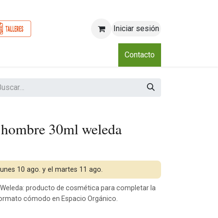
Iniciar sesión
o
Nosotros
Blog
Eventos
Club
Contacto
e hombre 30ml weleda
 lunes 10 ago. y el martes 11 ago.
Weleda: producto de cosmética para completar la
 formato cómodo en Espacio Orgánico.