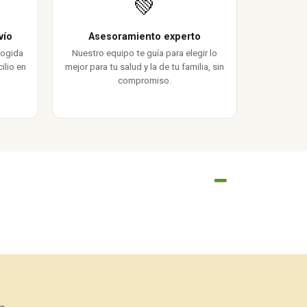
💚
vío
Asesoramiento experto
cogida
Nuestro equipo te guía para elegir lo
ilio en
mejor para tu salud y la de tu familia, sin
compromiso.