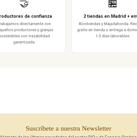
🤝
🏪
roductores de confianza
2 tiendas en Madrid + en
rabajamos directamente con
Alcobendas y Majadahonda. Re
queños productores y granjas
gratis en tienda o entrega a domic
sostenibles con trazabilidad
1-3 días laborables.
garantizada.
Suscríbete a nuestra Newsletter