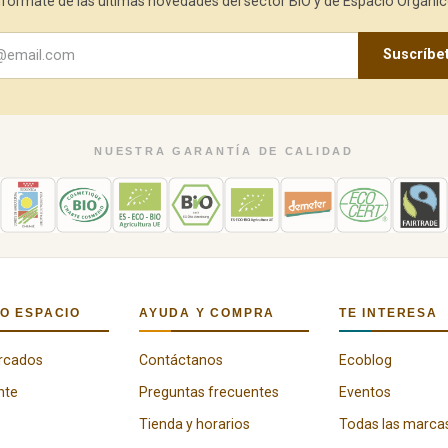
nfórmate de las últimas novedades del sector BIO y de Espacio Orgánic
Suscríbe
NUESTRA GARANTÍA DE CALIDAD
O ESPACIO
AYUDA Y COMPRA
TE INTERESA
rcados
Contáctanos
Ecoblog
nte
Preguntas frecuentes
Eventos
Tienda y horarios
Todas las marca