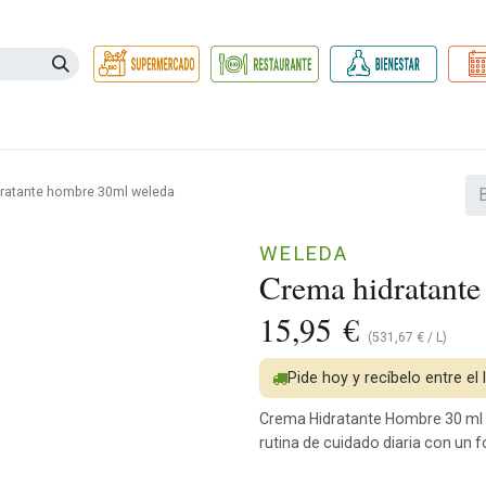
Necesidades
Herbolario
Belleza e Higiene
Hogar Ec
ratante hombre 30ml weleda
WELEDA
Crema hidratant
15,95
€
(
531,67
€
/
L
)
Pide hoy y recíbelo entre el
Crema Hidratante Hombre 30 ml 
rutina de cuidado diaria con un