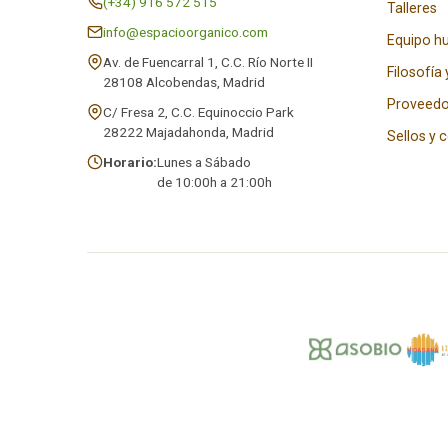
(+34) 916 572 515
Talleres
info@espacioorganico.com
Equipo 
Av. de Fuencarral 1, C.C. Río Norte II
Filosofía 
28108 Alcobendas, Madrid
Proveedo
C/ Fresa 2, C.C. Equinoccio Park
28222 Majadahonda, Madrid
Sellos y 
Horario:
Lunes a Sábado
de 10:00h a 21:00h