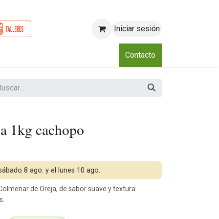
Iniciar sesión
o
Nosotros
Blog
Eventos
Club
Contacto
na 1kg cachopo
 sábado 8 ago. y el lunes 10 ago.
Colmenar de Oreja, de sabor suave y textura
s.