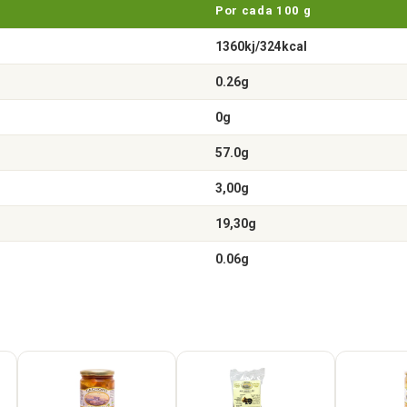
Por cada 100 g
1360kj/324kcal
0.26g
0g
57.0g
3,00g
19,30g
0.06g