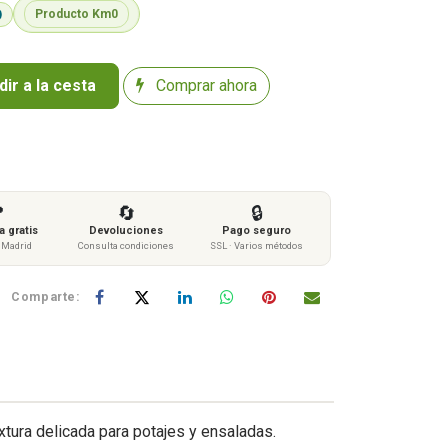
Producto Km0
ir a la cesta
Comprar ahora

🔄
🔒
 gratis
Devoluciones
Pago seguro
s Madrid
Consulta condiciones
SSL · Varios métodos
Comparte:
xtura delicada para potajes y ensaladas.