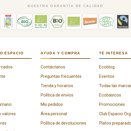
NUESTRA GARANTÍA DE CALIDAD
O ESPACIO
AYUDA Y COMPRA
TE INTERESA
rcados
Contáctanos
Ecoblog
nte
Preguntas frecuentes
Eventos
Tienda y horarios
Todas las marca
Política de envíos
Ecobásicos
humano
Mis pedidos
Promociones
y valores
Área personal
Club Espacio Or
res
Política de devoluciones
Platos preparad