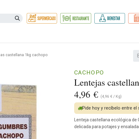
Necesidades
Herbolario
Belleza e Higiene
Hogar Ec
jas castellana 1kg cachopo
CACHOPO
Lentejas castella
4,96
€
(
4,96
€
/
Kg
)
Pide hoy y recíbelo entre el
Lenteja castellana ecológica de 
delicada para potajes y ensalada