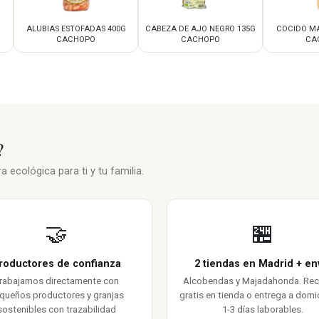
ALUBIAS ESTOFADAS 400G
CABEZA DE AJO NEGRO 135G
COCIDO MA
CACHOPO
CACHOPO
CA
?
 ecológica para ti y tu familia.
🤝
🏪
roductores de confianza
2 tiendas en Madrid + en
rabajamos directamente con
Alcobendas y Majadahonda. Re
queños productores y granjas
gratis en tienda o entrega a domic
sostenibles con trazabilidad
1-3 días laborables.