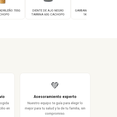
DRILEÑO 705G
DIENTE DE AJO NEGRO
GARBANZO PEDROSILLANO
CHOPO
TARRINA 60G CACHOPO
1KG CACHOPO
💚
vío
Asesoramiento experto
cogida
Nuestro equipo te guía para elegir lo
ilio en
mejor para tu salud y la de tu familia, sin
compromiso.