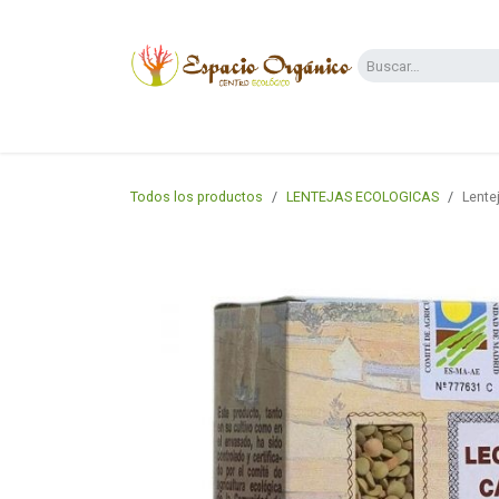
Ir al contenido
Categorías
Supermercado
Dietas y 
Todos los productos
LENTEJAS ECOLOGICAS
Lente