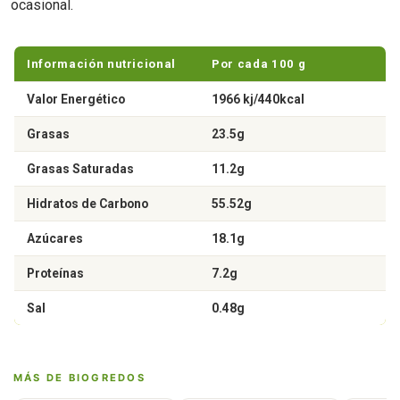
ocasional.
Información nutricional
Por cada 100 g
Valor Energético
1966 kj/440kcal
Grasas
23.5g
Grasas Saturadas
11.2g
Hidratos de Carbono
55.52g
Azúcares
18.1g
Proteínas
7.2g
Sal
0.48g
MÁS DE BIOGREDOS