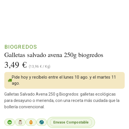
BIOGREDOS
Galletas salvado avena 250g biogredos
3,49
€
(
13,96
€
/
Kg
)
Pide hoy y recíbelo entre el lunes 10 ago. y el martes 11
ago.
Galletas Salvado Avena 250 g Biogredos: galletas ecológicas
para desayuno o merienda, con una receta más cuidada que la
bollería convencional.
Envase Compostable