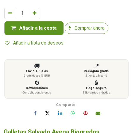
Añadir a la cesta
Comprar ahora
Añadir a lista de deseos
🚚
📍
Envío 1-3 días
Recogida gratis
Gratis desde 70 EUR
2 tiendas Madrid
🔄
🔒
Devoluciones
Pago seguro
Consulta condiciones
SSL · Varios métodos
Comparte:
Galletas Salvado Avena Biogredos