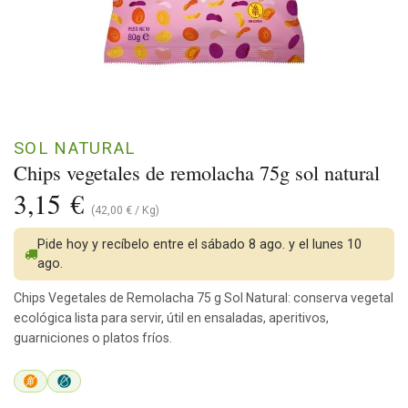
SOL NATURAL
Chips vegetales de remolacha 75g sol natural
3,15
€
(
42,00
€
/
Kg
)
Pide hoy y recíbelo entre el sábado 8 ago. y el lunes 10
ago.
Chips Vegetales de Remolacha 75 g Sol Natural: conserva vegetal
ecológica lista para servir, útil en ensaladas, aperitivos,
guarniciones o platos fríos.