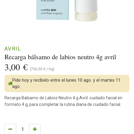
AVRIL
Recarga bálsamo de labios neutro 4g avril
3,00
€
(
750,00
€
/
Kg
)
Pide hoy y recíbelo entre el lunes 10 ago. y el martes 11
ago.
Recarga Balsamo de Labios Neutro 4 g Avril: cuidado facial en
formato 4 g, para completar la rutina diaria de cuidado facial.