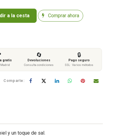
ir a la cesta
Comprar ahora

🔄
🔒
 gratis
Devoluciones
Pago seguro
s Madrid
Consulta condiciones
SSL · Varios métodos
Comparte:
el y un toque de sal.