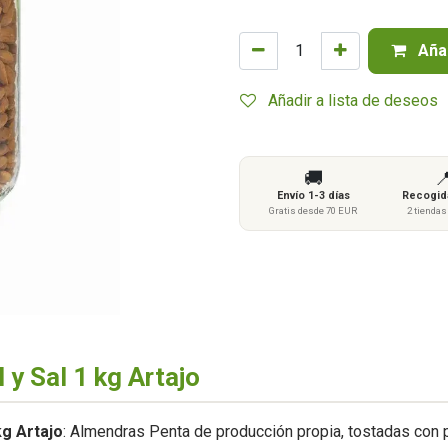
Añad
Añadir a lista de deseos
🚚

Envío 1-3 días
Recogida
Gratis desde 70 EUR
2 tienda
y Sal 1 kg Artajo
kg Artajo
: Almendras Penta de producción propia, tostadas con pi