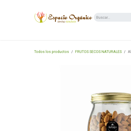
Ir al contenido
Categorías
Supermercado
Dietas y 
Todos los productos
FRUTOS SECOS NATURALES
A