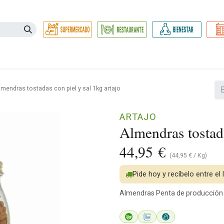
Necesidades
Herbolario
Belleza e Higiene
Hogar Ec
lmendras tostadas con piel y sal 1kg artajo
ARTAJO
Almendras tostada
44,95
€
(
44,95
€
/
Kg
)
Pide hoy y recíbelo entre el
Almendras Penta de producción pr