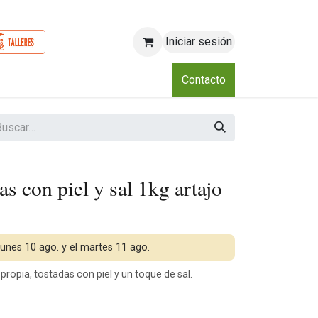
Iniciar sesión
o
Nosotros
Blog
Eventos
Club
Contacto
s con piel y sal 1kg artajo
 lunes 10 ago. y el martes 11 ago.
opia, tostadas con piel y un toque de sal.