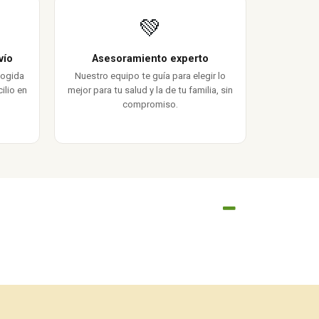
💚
vío
Asesoramiento experto
cogida
Nuestro equipo te guía para elegir lo
ilio en
mejor para tu salud y la de tu familia, sin
compromiso.