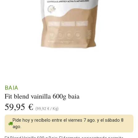
BAIA
Fit blend vainilla 600g baia
59,95
€
(
99,92
€
/
Kg
)
Pide hoy y recíbelo entre el viernes 7 ago. y el sábado 8
ago.