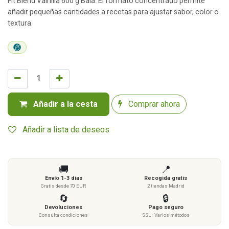
Fit Blend Vainilla 600 g Baia: El formato concentrado permite
añadir pequeñas cantidades a recetas para ajustar sabor, color o
textura.
Añadir a la cesta
Comprar ahora
Añadir a lista de deseos
🚚
📍
Envío 1-3 días
Recogida gratis
Gratis desde 70 EUR
2 tiendas Madrid
🔄
🔒
Devoluciones
Pago seguro
Consulta condiciones
SSL · Varios métodos