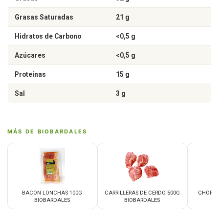
Grasas Saturadas
21 g
Hidratos de Carbono
<0,5 g
Azúcares
<0,5 g
Proteínas
15 g
Sal
3 g
MÁS DE BIOBARDALES
BACON LONCHAS 100G
CARRILLERAS DE CERDO 500G
CHORIZ
BIOBARDALES
BIOBARDALES
B